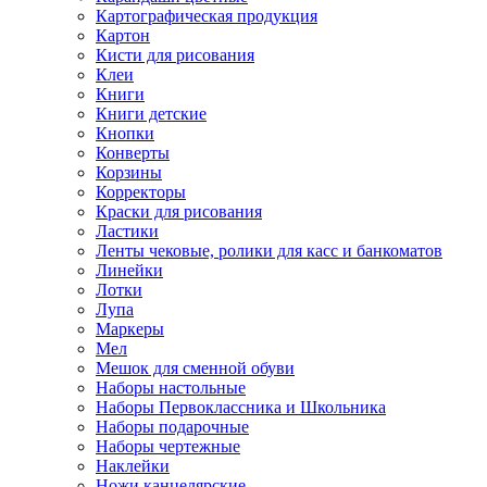
Картографическая продукция
Картон
Кисти для рисования
Клеи
Книги
Книги детские
Кнопки
Конверты
Корзины
Корректоры
Краски для рисования
Ластики
Ленты чековые, ролики для касс и банкоматов
Линейки
Лотки
Лупа
Маркеры
Мел
Мешок для сменной обуви
Наборы настольные
Наборы Первоклассника и Школьника
Наборы подарочные
Наборы чертежные
Наклейки
Ножи канцелярские