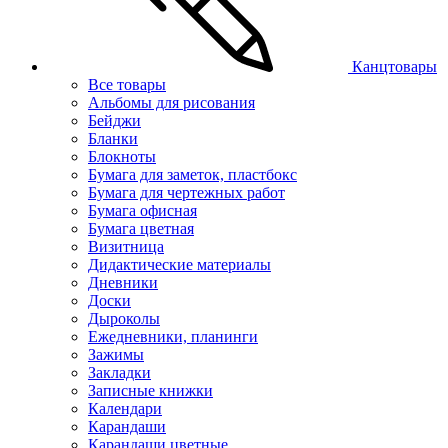
Канцтовары
Все товары
Альбомы для рисования
Бейджи
Бланки
Блокноты
Бумага для заметок, пластбокс
Бумага для чертежных работ
Бумага офисная
Бумага цветная
Визитница
Дидактические материалы
Дневники
Доски
Дыроколы
Ежедневники, планинги
Зажимы
Закладки
Записные книжки
Календари
Карандаши
Карандаши цветные