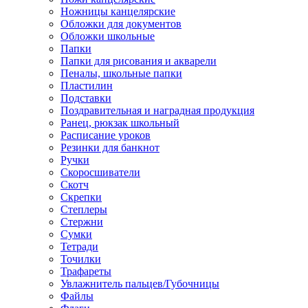
Ножницы канцелярские
Обложки для документов
Обложки школьные
Папки
Папки для рисования и акварели
Пеналы, школьные папки
Пластилин
Подставки
Поздравительная и наградная продукция
Ранец, рюкзак школьный
Расписание уроков
Резинки для банкнот
Ручки
Скоросшиватели
Скотч
Скрепки
Степлеры
Стержни
Сумки
Тетради
Точилки
Трафареты
Увлажнитель пальцев/Губочницы
Файлы