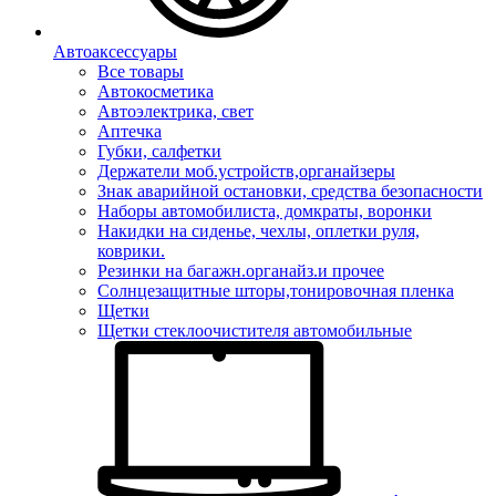
Автоаксессуары
Все товары
Автокосметика
Автоэлектрика, свет
Аптечка
Губки, салфетки
Держатели моб.устройств,органайзеры
Знак аварийной остановки, средства безопасности
Наборы автомобилиста, домкраты, воронки
Накидки на сиденье, чехлы, оплетки руля,
коврики.
Резинки на багажн.органайз.и прочее
Солнцезащитные шторы,тонировочная пленка
Щетки
Щетки стеклоочистителя автомобильные