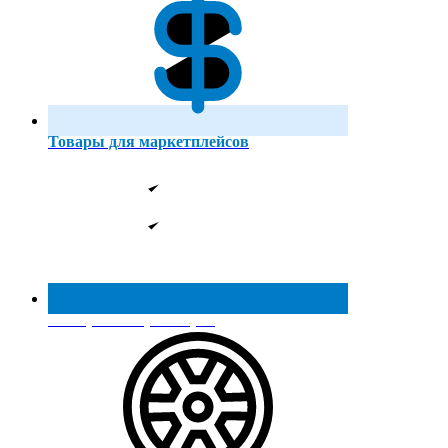
Товары для маркетплейсов
Реестр МинПромТорга