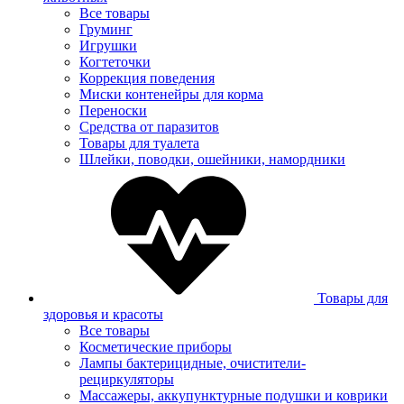
Все товары
Груминг
Игрушки
Когтеточки
Коррекция поведения
Миски контенейры для корма
Переноски
Средства от паразитов
Товары для туалета
Шлейки, поводки, ошейники, намордники
Товары для
здоровья и красоты
Все товары
Косметические приборы
Лампы бактерицидные, очистители-
рециркуляторы
Массажеры, аккупунктурные подушки и коврики