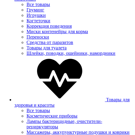
Все товары
Груминг
Игрушки
Когтеточки
Коррекция поведения
Миски контенейры для корма
Переноски
Средства от паразитов
Товары для туалета
Шлейки, поводки, ошейники, намордники
Товары для
здоровья и красоты
Все товары
Косметические приборы
Лампы бактерицидные, очистители-
рециркуляторы
Массажеры, аккупунктурные подушки и коврики