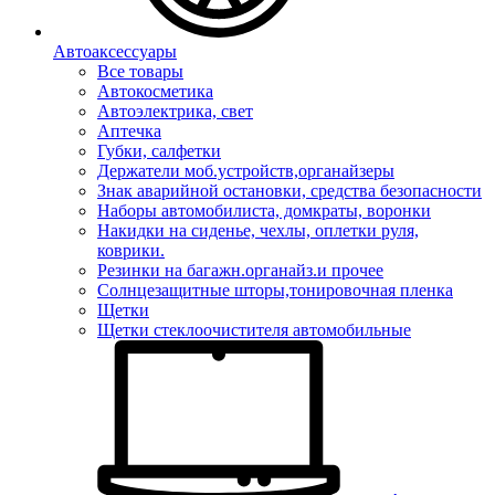
Автоаксессуары
Все товары
Автокосметика
Автоэлектрика, свет
Аптечка
Губки, салфетки
Держатели моб.устройств,органайзеры
Знак аварийной остановки, средства безопасности
Наборы автомобилиста, домкраты, воронки
Накидки на сиденье, чехлы, оплетки руля,
коврики.
Резинки на багажн.органайз.и прочее
Солнцезащитные шторы,тонировочная пленка
Щетки
Щетки стеклоочистителя автомобильные