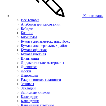
Канцтовары
Все товары
Альбомы для рисования
Бейджи
Бланки
Блокноты
Бумага для заметок, пластбокс
Бумага для чертежных работ
Бумага офисная
Бумага цветная
Визитница
Дидактические материалы
Дневники
Доски
Дыроколы
Ежедневники, планинги
Зажимы
Закладки
Записные книжки
Календари
Карандаши
Карандаши цветные