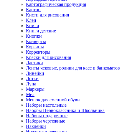
Картографическая продукция
Картон
Кисти для рисования
Клеи
Книги
Книги детские
Кнопки
Конверты
Корзины
Корректоры
Краски для рисования
Ластики
Ленты чековые, ролики для касс и банкоматов
Линейки
Лотки
Лупа
Маркеры
Мел
Мешок для сменной обуви
Наборы настольные
Наборы Первоклассника и Школьника
Наборы подарочные
Наборы чертежные
Наклейки
Ножи канцелярские