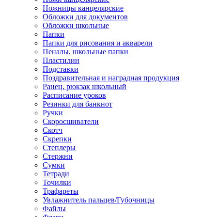
Ножницы канцелярские
Обложки для документов
Обложки школьные
Папки
Папки для рисования и акварели
Пеналы, школьные папки
Пластилин
Подставки
Поздравительная и наградная продукция
Ранец, рюкзак школьный
Расписание уроков
Резинки для банкнот
Ручки
Скоросшиватели
Скотч
Скрепки
Степлеры
Стержни
Сумки
Тетради
Точилки
Трафареты
Увлажнитель пальцев/Губочницы
Файлы