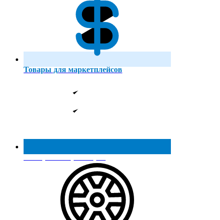
Товары для маркетплейсов
Реестр МинПромТорга