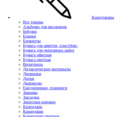
Канцтовары
Все товары
Альбомы для рисования
Бейджи
Бланки
Блокноты
Бумага для заметок, пластбокс
Бумага для чертежных работ
Бумага офисная
Бумага цветная
Визитница
Дидактические материалы
Дневники
Доски
Дыроколы
Ежедневники, планинги
Зажимы
Закладки
Записные книжки
Календари
Карандаши
Карандаши цветные