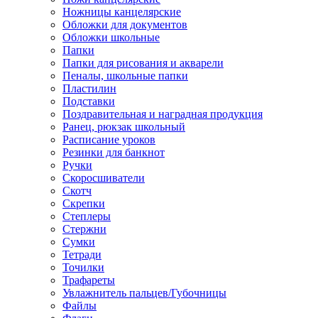
Ножницы канцелярские
Обложки для документов
Обложки школьные
Папки
Папки для рисования и акварели
Пеналы, школьные папки
Пластилин
Подставки
Поздравительная и наградная продукция
Ранец, рюкзак школьный
Расписание уроков
Резинки для банкнот
Ручки
Скоросшиватели
Скотч
Скрепки
Степлеры
Стержни
Сумки
Тетради
Точилки
Трафареты
Увлажнитель пальцев/Губочницы
Файлы