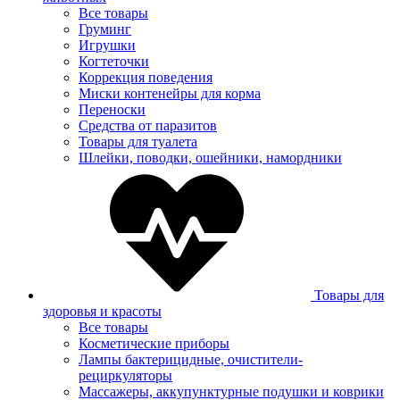
Все товары
Груминг
Игрушки
Когтеточки
Коррекция поведения
Миски контенейры для корма
Переноски
Средства от паразитов
Товары для туалета
Шлейки, поводки, ошейники, намордники
Товары для
здоровья и красоты
Все товары
Косметические приборы
Лампы бактерицидные, очистители-
рециркуляторы
Массажеры, аккупунктурные подушки и коврики