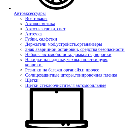
Автоаксессуары
Все товары
Автокосметика
Автоэлектрика, свет
Аптечка
Губки, салфетки
Держатели моб.устройств,органайзеры
Знак аварийной остановки, средства безопасности
Наборы автомобилиста, домкраты, воронки
Накидки на сиденье, чехлы, оплетки руля,
коврики.
Резинки на багажн.органайз.и прочее
Солнцезащитные шторы,тонировочная пленка
Щетки
Щетки стеклоочистителя автомобильные