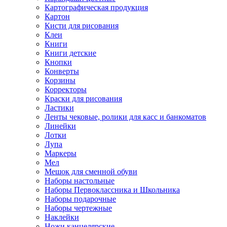
Картографическая продукция
Картон
Кисти для рисования
Клеи
Книги
Книги детские
Кнопки
Конверты
Корзины
Корректоры
Краски для рисования
Ластики
Ленты чековые, ролики для касс и банкоматов
Линейки
Лотки
Лупа
Маркеры
Мел
Мешок для сменной обуви
Наборы настольные
Наборы Первоклассника и Школьника
Наборы подарочные
Наборы чертежные
Наклейки
Ножи канцелярские