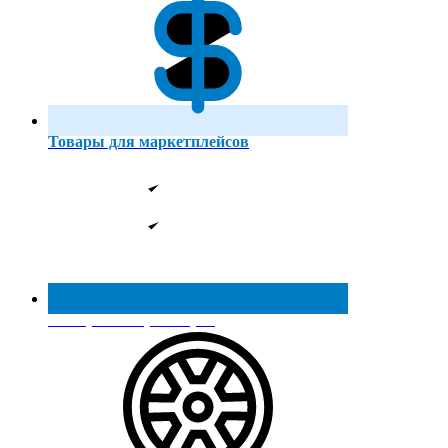
Товары для маркетплейсов
Реестр МинПромТорга