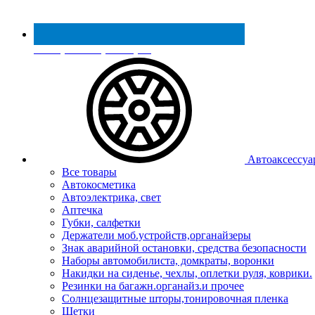
Реестр МинПромТорга
Автоаксессуа
Все товары
Автокосметика
Автоэлектрика, свет
Аптечка
Губки, салфетки
Держатели моб.устройств,органайзеры
Знак аварийной остановки, средства безопасности
Наборы автомобилиста, домкраты, воронки
Накидки на сиденье, чехлы, оплетки руля, коврики.
Резинки на багажн.органайз.и прочее
Солнцезащитные шторы,тонировочная пленка
Щетки