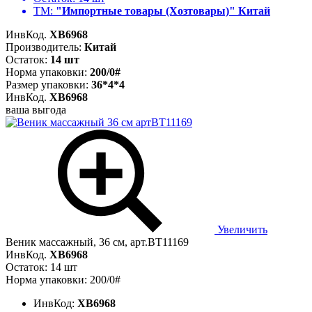
ТМ:
"Импортные товары (Хозтовары)" Китай
ИнвКод.
ХВ6968
Производитель:
Китай
Остаток:
14 шт
Норма упаковки:
200/0#
Размер упаковки:
36*4*4
ИнвКод.
ХВ6968
ваша выгода
Увеличить
Веник массажный, 36 см, арт.BT11169
ИнвКод.
ХВ6968
Остаток: 14 шт
Норма упаковки: 200/0#
ИнвКод:
ХВ6968