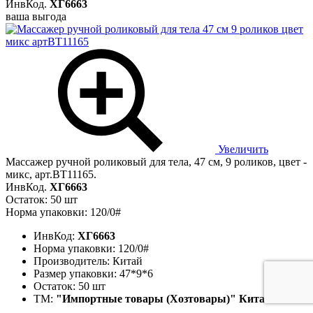
ИнвКод.
ХГ6663
ваша выгода
Увеличить
Массажер ручной роликовый для тела, 47 см, 9 роликов, цвет -
микс, арт.BT11165.
ИнвКод.
ХГ6663
Остаток: 50 шт
Норма упаковки: 120/0#
ИнвКод:
ХГ6663
Норма упаковки:
120/0#
Производитель:
Китай
Размер упаковки:
47*9*6
Остаток:
50 шт
ТМ:
"Импортные товары (Хозтовары)" Китай