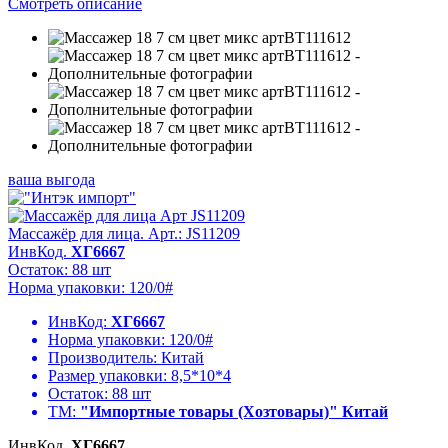
Смотреть описание
ваша выгода
Массажёр для лица. Арт.: JS11209
ИнвКод.
ХГ6667
Остаток: 88 шт
Норма упаковки: 120/0#
ИнвКод:
ХГ6667
Норма упаковки:
120/0#
Производитель:
Китай
Размер упаковки:
8,5*10*4
Остаток:
88 шт
ТМ:
"Импортные товары (Хозтовары)" Китай
ИнвКод.
ХГ6667