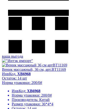
ваша выгода
Веник массажный, 36 см, арт.BT11169
ИнвКод.
ХВ6968
Остаток: 14 шт
Норма упаковки: 200/0#
ИнвКод:
ХВ6968
Норма упаковки:
200/0#
Производитель:
Китай
Размер упаковки:
36*4*4
Остаток:
14 шт