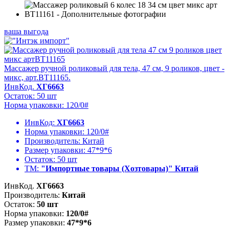
ваша выгода
Массажер ручной роликовый для тела, 47 см, 9 роликов, цвет -
микс, арт.BT11165.
ИнвКод.
ХГ6663
Остаток: 50 шт
Норма упаковки: 120/0#
ИнвКод:
ХГ6663
Норма упаковки:
120/0#
Производитель:
Китай
Размер упаковки:
47*9*6
Остаток:
50 шт
ТМ:
"Импортные товары (Хозтовары)" Китай
ИнвКод.
ХГ6663
Производитель:
Китай
Остаток:
50 шт
Норма упаковки:
120/0#
Размер упаковки:
47*9*6