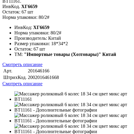
BT11161.
ИнвКод.
ХГ6659
Остаток: 67 шт
Норма упаковки: 80/2#
ИнвКод:
ХГ6659
Норма упаковки:
80/2#
Производитель:
Китай
Размер упаковки:
18*34*2
Остаток:
67 шт
ТМ:
"Импортные товары (Хозтовары)" Китай
Смотреть описание
Арт.
201646166
ШтрихКод.
2002016461668
Смотреть описание