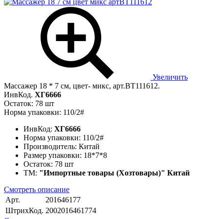
Увеличить
Массажер 18 * 7 см, цвет- микс, арт.BT111612.
ИнвКод.
ХГ6666
Остаток: 78 шт
Норма упаковки: 110/2#
ИнвКод:
ХГ6666
Норма упаковки:
110/2#
Производитель:
Китай
Размер упаковки:
18*7*8
Остаток:
78 шт
ТМ:
"Импортные товары (Хозтовары)" Китай
Смотреть описание
Арт.
201646177
ШтрихКод.
2002016461774