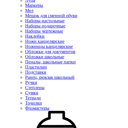
Лупа
Маркеры
Мел
Мешок для сменной обуви
Наборы настольные
Наборы подарочные
Наборы чертежные
Наклейки
Ножи канцелярские
Ножницы канцелярские
Обложки для документов
Обложки школьные
Пеналы, школьные папки
Пластилин
Подставки
Ранец, рюкзак школьный
Ручки
Степлеры
Сумки
Тетради
Точилки
Фломастеры