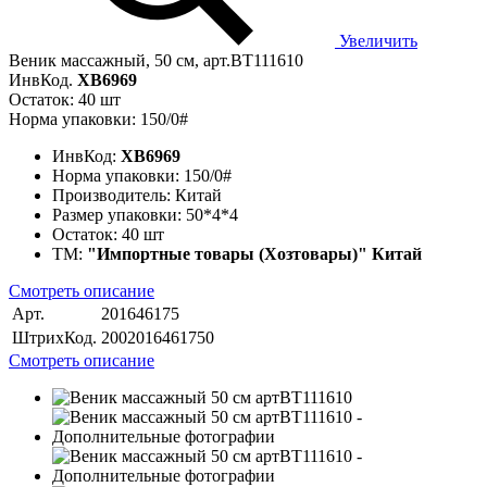
Увеличить
Веник массажный, 50 см, арт.BT111610
ИнвКод.
ХВ6969
Остаток: 40 шт
Норма упаковки: 150/0#
ИнвКод:
ХВ6969
Норма упаковки:
150/0#
Производитель:
Китай
Размер упаковки:
50*4*4
Остаток:
40 шт
ТМ:
"Импортные товары (Хозтовары)" Китай
Смотреть описание
Арт.
201646175
ШтрихКод.
2002016461750
Смотреть описание