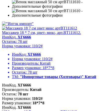
Массажер 18 * 7 см, цвет- микс, арт.BT111612.
ИнвКод.
ХГ6666
Остаток: 78 шт
Норма упаковки: 110/2#
ИнвКод:
ХГ6666
Норма упаковки:
110/2#
Производитель:
Китай
Размер упаковки:
18*7*8
Остаток:
78 шт
ТМ:
"Импортные товары (Хозтовары)" Китай
ИнвКод.
ХГ6666
Производитель:
Китай
Остаток:
78 шт
Норма упаковки:
110/2#
Размер упаковки:
18*7*8
ИнвКод.
ХГ6666