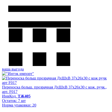
ваша выгода
Переноска больш. прозрачная ДхШхВ 37х26х30 с кож. ручк.,
арт. F017
ИнвКод.
ТЖ405
Остаток: 7 шт
Норма упаковки: 20