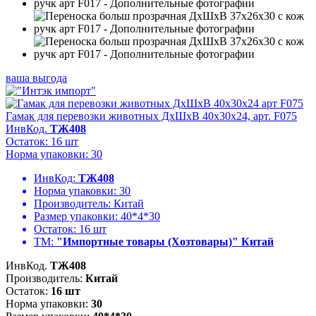
ваша выгода
Гамак для перевозки животных ДхШхВ 40х30х24, арт. F075
ИнвКод.
ТЖ408
Остаток: 16 шт
Норма упаковки: 30
ИнвКод:
ТЖ408
Норма упаковки:
30
Производитель:
Китай
Размер упаковки:
40*4*30
Остаток:
16 шт
ТМ:
"Импортные товары (Хозтовары)" Китай
ИнвКод.
ТЖ408
Производитель:
Китай
Остаток:
16 шт
Норма упаковки:
30