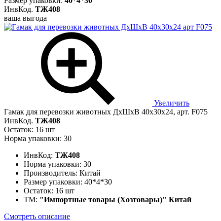
Размер упаковки:
40*4*30
ИнвКод.
ТЖ408
ваша выгода
Увеличить
Гамак для перевозки животных ДхШхВ 40х30х24, арт. F075
ИнвКод.
ТЖ408
Остаток: 16 шт
Норма упаковки: 30
ИнвКод:
ТЖ408
Норма упаковки:
30
Производитель:
Китай
Размер упаковки:
40*4*30
Остаток:
16 шт
ТМ:
"Импортные товары (Хозтовары)" Китай
Смотреть описание