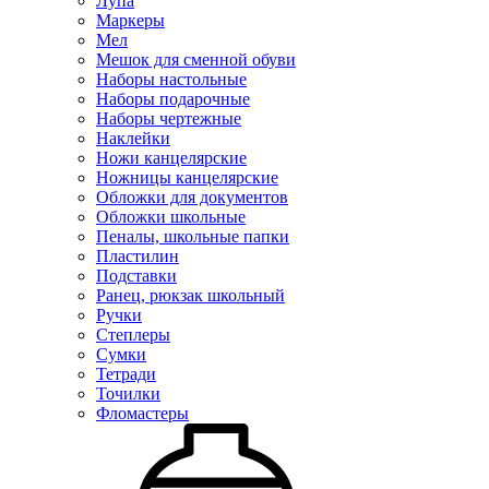
Лупа
Маркеры
Мел
Мешок для сменной обуви
Наборы настольные
Наборы подарочные
Наборы чертежные
Наклейки
Ножи канцелярские
Ножницы канцелярские
Обложки для документов
Обложки школьные
Пеналы, школьные папки
Пластилин
Подставки
Ранец, рюкзак школьный
Ручки
Степлеры
Сумки
Тетради
Точилки
Фломастеры