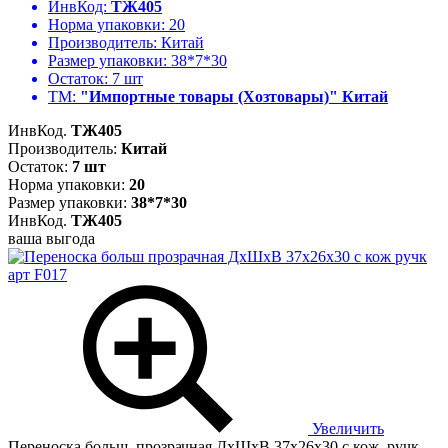
ИнвКод:
ТЖ405
Норма упаковки:
20
Производитель:
Китай
Размер упаковки:
38*7*30
Остаток:
7 шт
ТМ:
"Импортные товары (Хозтовары)" Китай
ИнвКод.
ТЖ405
Производитель:
Китай
Остаток:
7 шт
Норма упаковки:
20
Размер упаковки:
38*7*30
ИнвКод.
ТЖ405
ваша выгода
Увеличить
Переноска больш. прозрачная ДхШхВ 37х26х30 с кож. ручк.,