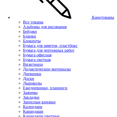
Канцтовары
Все товары
Альбомы для рисования
Бейджи
Бланки
Блокноты
Бумага для заметок, пластбокс
Бумага для чертежных работ
Бумага офисная
Бумага цветная
Визитница
Дидактические материалы
Дневники
Доски
Дыроколы
Ежедневники, планинги
Зажимы
Закладки
Записные книжки
Календари
Карандаши
Карандаши цветные