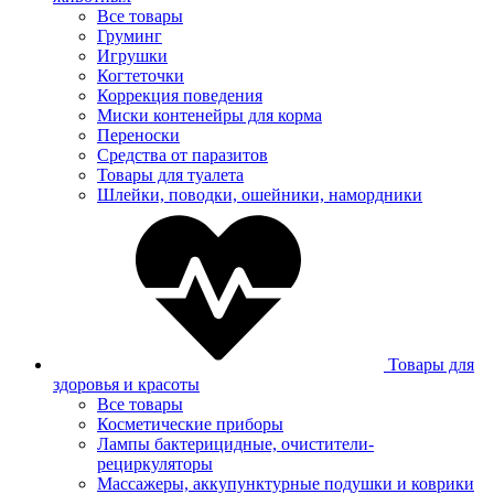
Все товары
Груминг
Игрушки
Когтеточки
Коррекция поведения
Миски контенейры для корма
Переноски
Средства от паразитов
Товары для туалета
Шлейки, поводки, ошейники, намордники
Товары для
здоровья и красоты
Все товары
Косметические приборы
Лампы бактерицидные, очистители-
рециркуляторы
Массажеры, аккупунктурные подушки и коврики