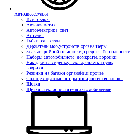
Автоаксессуары
Все товары
Автокосметика
Автоэлектрика, свет
Аптечка
Губки, салфетки
Держатели моб.устройств,органайзеры
Знак аварийной остановки, средства безопасности
Наборы автомобилиста, домкраты, воронки
Накидки на сиденье, чехлы, оплетки руля,
коврики.
Резинки на багажн.органайз.и прочее
Солнцезащитные шторы,тонировочная пленка
Щетки
Щетки стеклоочистителя автомобильные