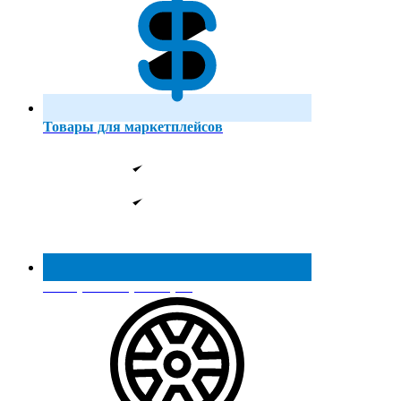
Товары для маркетплейсов
Реестр МинПромТорга