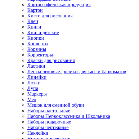
Картографическая продукция
Картон
Кисти для рисования
Клеи
Книги
Книги детские
Кнопки
Конверты
Корзины
Корректоры
Краски для рисования
Ластики
Ленты чековые, ролики для касс и банкоматов
Линейки
Лотки
Лупа
Маркеры
Мел
Мешок для сменной обуви
Наборы настольные
Наборы Первоклассника и Школьника
Наборы подарочные
Наборы чертежные
Наклейки
Ножи канцелярские