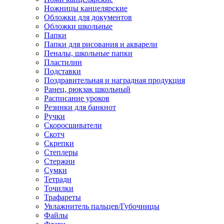
Ножницы канцелярские
Обложки для документов
Обложки школьные
Папки
Папки для рисования и акварели
Пеналы, школьные папки
Пластилин
Подставки
Поздравительная и наградная продукция
Ранец, рюкзак школьный
Расписание уроков
Резинки для банкнот
Ручки
Скоросшиватели
Скотч
Скрепки
Степлеры
Стержни
Сумки
Тетради
Точилки
Трафареты
Увлажнитель пальцев/Губочницы
Файлы