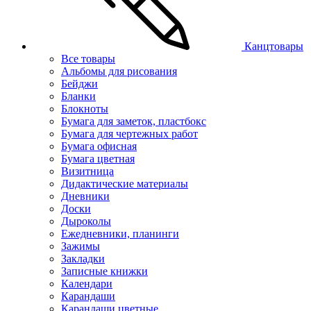
Канцтовары
Все товары
Альбомы для рисования
Бейджи
Бланки
Блокноты
Бумага для заметок, пластбокс
Бумага для чертежных работ
Бумага офисная
Бумага цветная
Визитница
Дидактические материалы
Дневники
Доски
Дыроколы
Ежедневники, планинги
Зажимы
Закладки
Записные книжки
Календари
Карандаши
Карандаши цветные