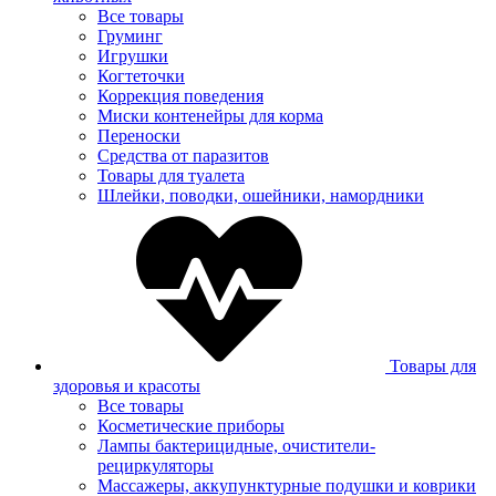
Все товары
Груминг
Игрушки
Когтеточки
Коррекция поведения
Миски контенейры для корма
Переноски
Средства от паразитов
Товары для туалета
Шлейки, поводки, ошейники, намордники
Товары для
здоровья и красоты
Все товары
Косметические приборы
Лампы бактерицидные, очистители-
рециркуляторы
Массажеры, аккупунктурные подушки и коврики