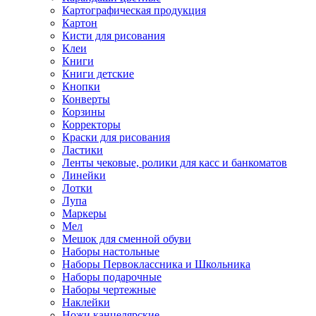
Картографическая продукция
Картон
Кисти для рисования
Клеи
Книги
Книги детские
Кнопки
Конверты
Корзины
Корректоры
Краски для рисования
Ластики
Ленты чековые, ролики для касс и банкоматов
Линейки
Лотки
Лупа
Маркеры
Мел
Мешок для сменной обуви
Наборы настольные
Наборы Первоклассника и Школьника
Наборы подарочные
Наборы чертежные
Наклейки
Ножи канцелярские