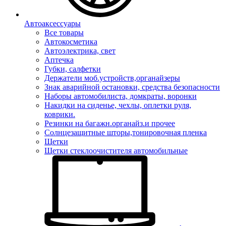
Автоаксессуары
Все товары
Автокосметика
Автоэлектрика, свет
Аптечка
Губки, салфетки
Держатели моб.устройств,органайзеры
Знак аварийной остановки, средства безопасности
Наборы автомобилиста, домкраты, воронки
Накидки на сиденье, чехлы, оплетки руля,
коврики.
Резинки на багажн.органайз.и прочее
Солнцезащитные шторы,тонировочная пленка
Щетки
Щетки стеклоочистителя автомобильные