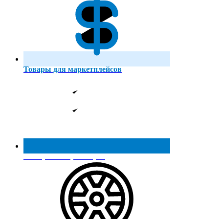
Товары для маркетплейсов
Реестр МинПромТорга