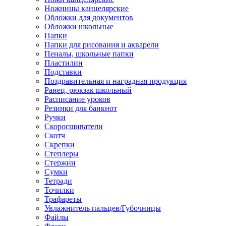
Ножницы канцелярские
Обложки для документов
Обложки школьные
Папки
Папки для рисования и акварели
Пеналы, школьные папки
Пластилин
Подставки
Поздравительная и наградная продукция
Ранец, рюкзак школьный
Расписание уроков
Резинки для банкнот
Ручки
Скоросшиватели
Скотч
Скрепки
Степлеры
Стержни
Сумки
Тетради
Точилки
Трафареты
Увлажнитель пальцев/Губочницы
Файлы