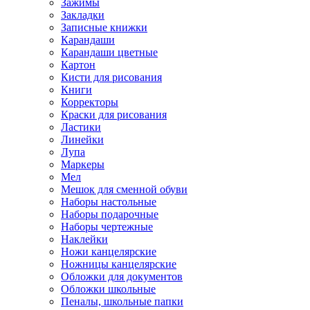
Зажимы
Закладки
Записные книжки
Карандаши
Карандаши цветные
Картон
Кисти для рисования
Книги
Корректоры
Краски для рисования
Ластики
Линейки
Лупа
Маркеры
Мел
Мешок для сменной обуви
Наборы настольные
Наборы подарочные
Наборы чертежные
Наклейки
Ножи канцелярские
Ножницы канцелярские
Обложки для документов
Обложки школьные
Пеналы, школьные папки