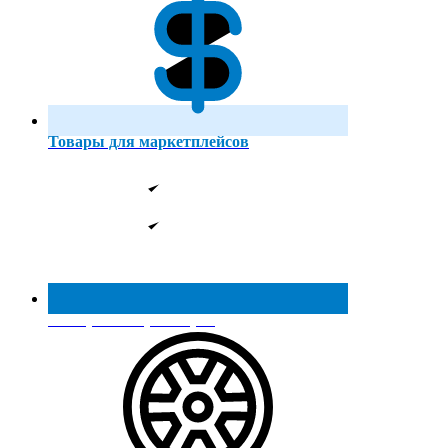
Товары для маркетплейсов
Реестр МинПромТорга