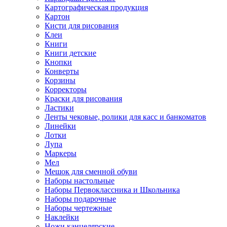
Картографическая продукция
Картон
Кисти для рисования
Клеи
Книги
Книги детские
Кнопки
Конверты
Корзины
Корректоры
Краски для рисования
Ластики
Ленты чековые, ролики для касс и банкоматов
Линейки
Лотки
Лупа
Маркеры
Мел
Мешок для сменной обуви
Наборы настольные
Наборы Первоклассника и Школьника
Наборы подарочные
Наборы чертежные
Наклейки
Ножи канцелярские