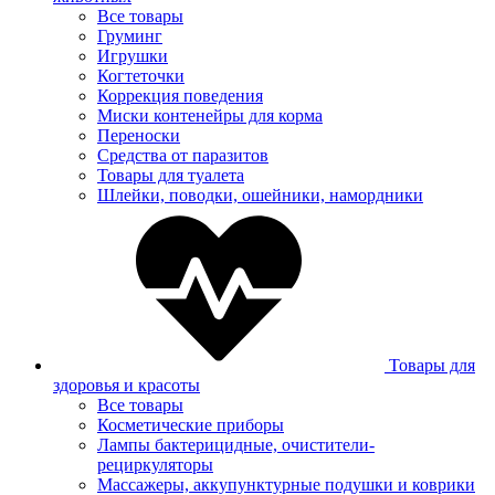
Все товары
Груминг
Игрушки
Когтеточки
Коррекция поведения
Миски контенейры для корма
Переноски
Средства от паразитов
Товары для туалета
Шлейки, поводки, ошейники, намордники
Товары для
здоровья и красоты
Все товары
Косметические приборы
Лампы бактерицидные, очистители-
рециркуляторы
Массажеры, аккупунктурные подушки и коврики