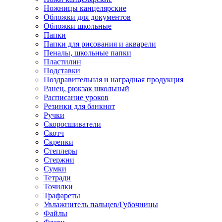
Ножницы канцелярские
Обложки для документов
Обложки школьные
Папки
Папки для рисования и акварели
Пеналы, школьные папки
Пластилин
Подставки
Поздравительная и наградная продукция
Ранец, рюкзак школьный
Расписание уроков
Резинки для банкнот
Ручки
Скоросшиватели
Скотч
Скрепки
Степлеры
Стержни
Сумки
Тетради
Точилки
Трафареты
Увлажнитель пальцев/Губочницы
Файлы