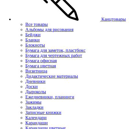
Канцтовары
Все товары
Альбомы для рисования
Бейджи
Бланки
Блокноты
Бумага для заметок, пластбокс
Бумага для чертежных работ
Бумага офисная
Бумага цветная
Визитница
Дидактические материалы
Дневники
Доски
Дыроколы
Ежедневники, планинги
Зажимы
Закладки
Записные книжки
Календари
Карандаши
Карандаши цветные