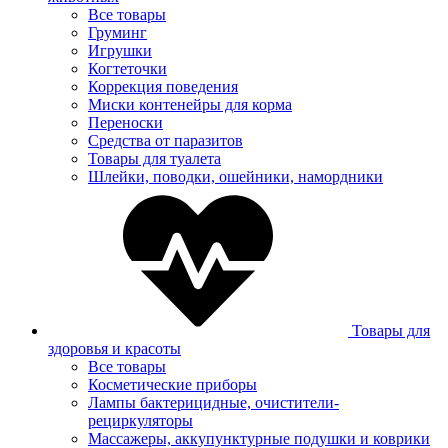
Все товары
Груминг
Игрушки
Когтеточки
Коррекция поведения
Миски контенейры для корма
Переноски
Средства от паразитов
Товары для туалета
Шлейки, поводки, ошейники, намордники
Товары для
здоровья и красоты
Все товары
Косметические приборы
Лампы бактерицидные, очистители-
рециркуляторы
Массажеры, аккупунктурные подушки и коврики