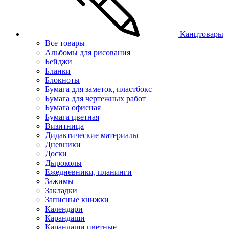
Канцтовары
Все товары
Альбомы для рисования
Бейджи
Бланки
Блокноты
Бумага для заметок, пластбокс
Бумага для чертежных работ
Бумага офисная
Бумага цветная
Визитница
Дидактические материалы
Дневники
Доски
Дыроколы
Ежедневники, планинги
Зажимы
Закладки
Записные книжки
Календари
Карандаши
Карандаши цветные