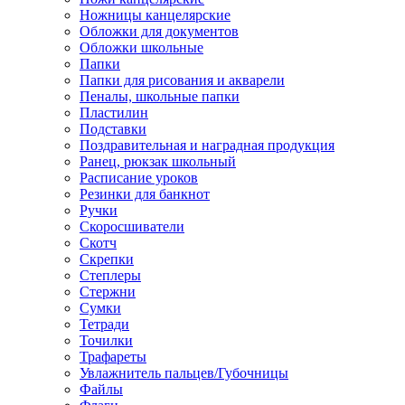
Ножницы канцелярские
Обложки для документов
Обложки школьные
Папки
Папки для рисования и акварели
Пеналы, школьные папки
Пластилин
Подставки
Поздравительная и наградная продукция
Ранец, рюкзак школьный
Расписание уроков
Резинки для банкнот
Ручки
Скоросшиватели
Скотч
Скрепки
Степлеры
Стержни
Сумки
Тетради
Точилки
Трафареты
Увлажнитель пальцев/Губочницы
Файлы