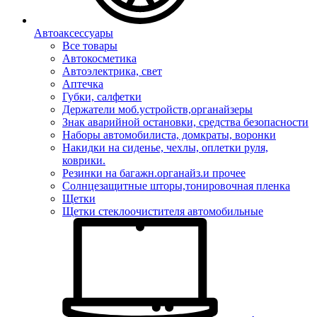
Автоаксессуары
Все товары
Автокосметика
Автоэлектрика, свет
Аптечка
Губки, салфетки
Держатели моб.устройств,органайзеры
Знак аварийной остановки, средства безопасности
Наборы автомобилиста, домкраты, воронки
Накидки на сиденье, чехлы, оплетки руля,
коврики.
Резинки на багажн.органайз.и прочее
Солнцезащитные шторы,тонировочная пленка
Щетки
Щетки стеклоочистителя автомобильные