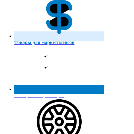
Товары для маркетплейсов
Реестр МинПромТорга