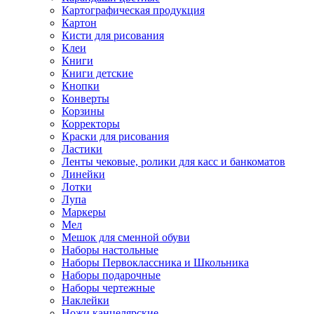
Картографическая продукция
Картон
Кисти для рисования
Клеи
Книги
Книги детские
Кнопки
Конверты
Корзины
Корректоры
Краски для рисования
Ластики
Ленты чековые, ролики для касс и банкоматов
Линейки
Лотки
Лупа
Маркеры
Мел
Мешок для сменной обуви
Наборы настольные
Наборы Первоклассника и Школьника
Наборы подарочные
Наборы чертежные
Наклейки
Ножи канцелярские