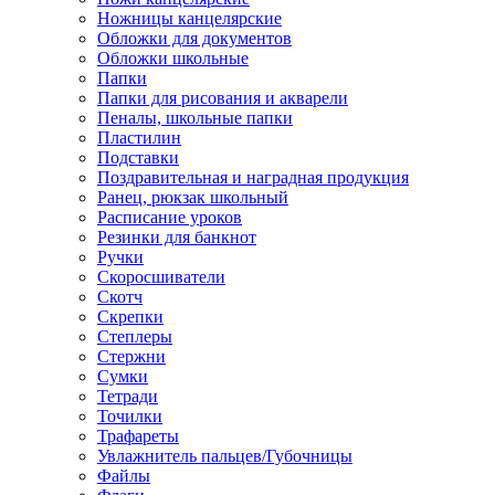
Ножницы канцелярские
Обложки для документов
Обложки школьные
Папки
Папки для рисования и акварели
Пеналы, школьные папки
Пластилин
Подставки
Поздравительная и наградная продукция
Ранец, рюкзак школьный
Расписание уроков
Резинки для банкнот
Ручки
Скоросшиватели
Скотч
Скрепки
Степлеры
Стержни
Сумки
Тетради
Точилки
Трафареты
Увлажнитель пальцев/Губочницы
Файлы