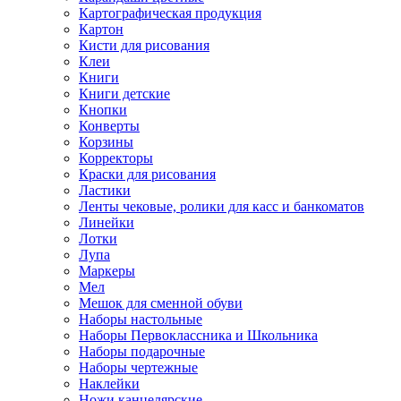
Картографическая продукция
Картон
Кисти для рисования
Клеи
Книги
Книги детские
Кнопки
Конверты
Корзины
Корректоры
Краски для рисования
Ластики
Ленты чековые, ролики для касс и банкоматов
Линейки
Лотки
Лупа
Маркеры
Мел
Мешок для сменной обуви
Наборы настольные
Наборы Первоклассника и Школьника
Наборы подарочные
Наборы чертежные
Наклейки
Ножи канцелярские