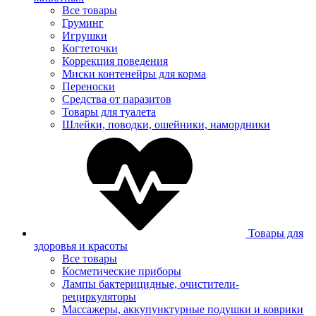
Все товары
Груминг
Игрушки
Когтеточки
Коррекция поведения
Миски контенейры для корма
Переноски
Средства от паразитов
Товары для туалета
Шлейки, поводки, ошейники, намордники
Товары для
здоровья и красоты
Все товары
Косметические приборы
Лампы бактерицидные, очистители-
рециркуляторы
Массажеры, аккупунктурные подушки и коврики