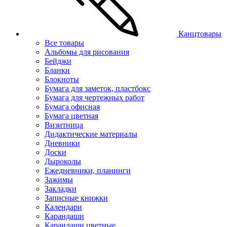
Канцтовары
Все товары
Альбомы для рисования
Бейджи
Бланки
Блокноты
Бумага для заметок, пластбокс
Бумага для чертежных работ
Бумага офисная
Бумага цветная
Визитница
Дидактические материалы
Дневники
Доски
Дыроколы
Ежедневники, планинги
Зажимы
Закладки
Записные книжки
Календари
Карандаши
Карандаши цветные