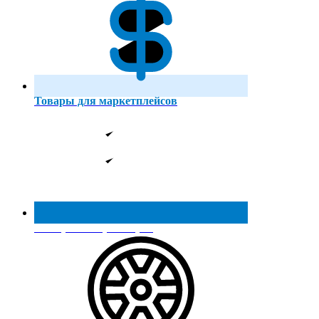
Товары для маркетплейсов
Реестр МинПромТорга