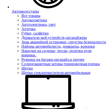
Автоаксессуары
Все товары
Автокосметика
Автоэлектрика, свет
Аптечка
Губки, салфетки
Держатели моб.устройств,органайзеры
Знак аварийной остановки, средства безопасности
Наборы автомобилиста, домкраты, воронки
Накидки на сиденье, чехлы, оплетки руля,
коврики.
Резинки на багажн.органайз.и прочее
Солнцезащитные шторы,тонировочная пленка
Щетки
Щетки стеклоочистителя автомобильные