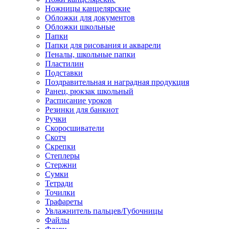
Ножницы канцелярские
Обложки для документов
Обложки школьные
Папки
Папки для рисования и акварели
Пеналы, школьные папки
Пластилин
Подставки
Поздравительная и наградная продукция
Ранец, рюкзак школьный
Расписание уроков
Резинки для банкнот
Ручки
Скоросшиватели
Скотч
Скрепки
Степлеры
Стержни
Сумки
Тетради
Точилки
Трафареты
Увлажнитель пальцев/Губочницы
Файлы