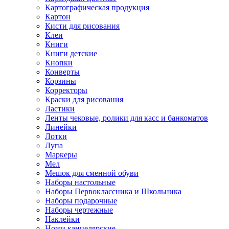
Картографическая продукция
Картон
Кисти для рисования
Клеи
Книги
Книги детские
Кнопки
Конверты
Корзины
Корректоры
Краски для рисования
Ластики
Ленты чековые, ролики для касс и банкоматов
Линейки
Лотки
Лупа
Маркеры
Мел
Мешок для сменной обуви
Наборы настольные
Наборы Первоклассника и Школьника
Наборы подарочные
Наборы чертежные
Наклейки
Ножи канцелярские