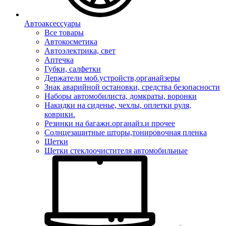
Автоаксессуары
Все товары
Автокосметика
Автоэлектрика, свет
Аптечка
Губки, салфетки
Держатели моб.устройств,органайзеры
Знак аварийной остановки, средства безопасности
Наборы автомобилиста, домкраты, воронки
Накидки на сиденье, чехлы, оплетки руля,
коврики.
Резинки на багажн.органайз.и прочее
Солнцезащитные шторы,тонировочная пленка
Щетки
Щетки стеклоочистителя автомобильные