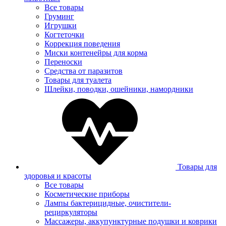
Все товары
Груминг
Игрушки
Когтеточки
Коррекция поведения
Миски контенейры для корма
Переноски
Средства от паразитов
Товары для туалета
Шлейки, поводки, ошейники, намордники
Товары для
здоровья и красоты
Все товары
Косметические приборы
Лампы бактерицидные, очистители-
рециркуляторы
Массажеры, аккупунктурные подушки и коврики