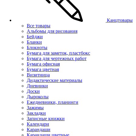
Канцтовары
Все товары
Альбомы для рисования
Бейджи
Бланки
Блокноты
Бумага для заметок, пластбокс
Бумага для чертежных работ
Бумага офисная
Бумага цветная
Визитница
Дидактические материалы
Дневники
Доски
Дыроколы
Ежедневники, планинги
Зажимы
Закладки
Записные книжки
Календари
Карандаши
Карандаши цветные