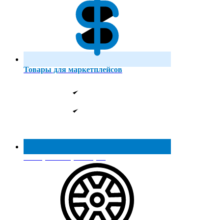
Товары для маркетплейсов
Реестр МинПромТорга