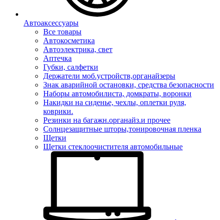
Автоаксессуары
Все товары
Автокосметика
Автоэлектрика, свет
Аптечка
Губки, салфетки
Держатели моб.устройств,органайзеры
Знак аварийной остановки, средства безопасности
Наборы автомобилиста, домкраты, воронки
Накидки на сиденье, чехлы, оплетки руля,
коврики.
Резинки на багажн.органайз.и прочее
Солнцезащитные шторы,тонировочная пленка
Щетки
Щетки стеклоочистителя автомобильные