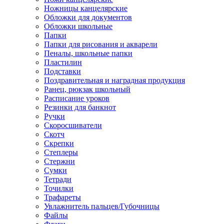
Ножницы канцелярские
Обложки для документов
Обложки школьные
Папки
Папки для рисования и акварели
Пеналы, школьные папки
Пластилин
Подставки
Поздравительная и наградная продукция
Ранец, рюкзак школьный
Расписание уроков
Резинки для банкнот
Ручки
Скоросшиватели
Скотч
Скрепки
Степлеры
Стержни
Сумки
Тетради
Точилки
Трафареты
Увлажнитель пальцев/Губочницы
Файлы