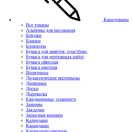
Канцтовары
Все товары
Альбомы для рисования
Бейджи
Бланки
Блокноты
Бумага для заметок, пластбокс
Бумага для чертежных работ
Бумага офисная
Бумага цветная
Визитница
Дидактические материалы
Дневники
Доски
Дыроколы
Ежедневники, планинги
Зажимы
Закладки
Записные книжки
Календари
Карандаши
Карандаши цветные