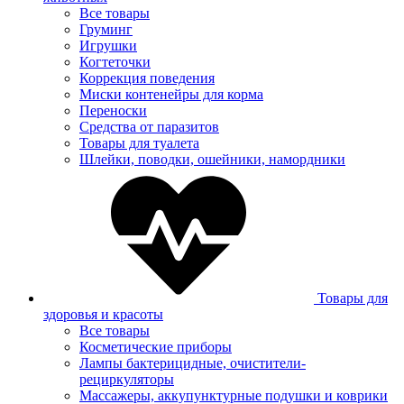
Все товары
Груминг
Игрушки
Когтеточки
Коррекция поведения
Миски контенейры для корма
Переноски
Средства от паразитов
Товары для туалета
Шлейки, поводки, ошейники, намордники
Товары для
здоровья и красоты
Все товары
Косметические приборы
Лампы бактерицидные, очистители-
рециркуляторы
Массажеры, аккупунктурные подушки и коврики