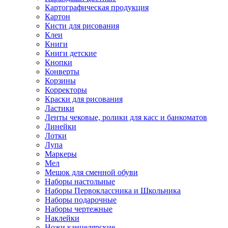
Картографическая продукция
Картон
Кисти для рисования
Клеи
Книги
Книги детские
Кнопки
Конверты
Корзины
Корректоры
Краски для рисования
Ластики
Ленты чековые, ролики для касс и банкоматов
Линейки
Лотки
Лупа
Маркеры
Мел
Мешок для сменной обуви
Наборы настольные
Наборы Первоклассника и Школьника
Наборы подарочные
Наборы чертежные
Наклейки
Ножи канцелярские