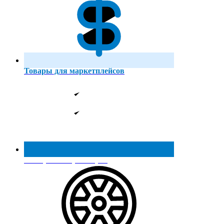
Товары для маркетплейсов
Реестр МинПромТорга