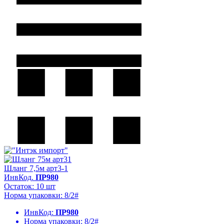
Шланг 7,5м арт3-1
ИнвКод.
ПР980
Остаток: 10 шт
Норма упаковки: 8/2#
ИнвКод:
ПР980
Норма упаковки:
8/2#