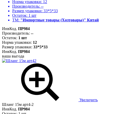
Норма упаковки:
12
Производитель:
--
Размер упаковки:
33*5*33
Остаток:
1 шт
ТМ:
"Импортные товары (Хозтовары)" Китай
ИнвКод.
ПР984
Производитель:
--
Остаток:
1 шт
Норма упаковки:
12
Размер упаковки:
33*5*33
ИнвКод.
ПР984
ваша выгода
Увеличить
Шланг 15м арт4-2
ИнвКод.
ПР984
Остаток: 1 шт