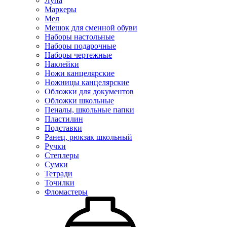
Лупа
Маркеры
Мел
Мешок для сменной обуви
Наборы настольные
Наборы подарочные
Наборы чертежные
Наклейки
Ножи канцелярские
Ножницы канцелярские
Обложки для документов
Обложки школьные
Пеналы, школьные папки
Пластилин
Подставки
Ранец, рюкзак школьный
Ручки
Степлеры
Сумки
Тетради
Точилки
Фломастеры