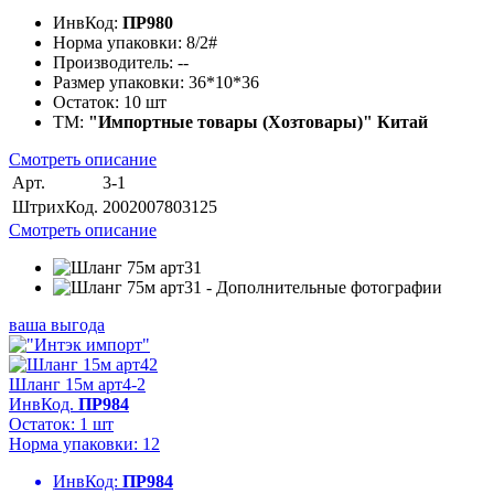
ИнвКод:
ПР980
Норма упаковки:
8/2#
Производитель:
--
Размер упаковки:
36*10*36
Остаток:
10 шт
ТМ:
"Импортные товары (Хозтовары)" Китай
Смотреть описание
Арт.
3-1
ШтрихКод.
2002007803125
Смотреть описание
ваша выгода
Шланг 15м арт4-2
ИнвКод.
ПР984
Остаток: 1 шт
Норма упаковки: 12
ИнвКод:
ПР984