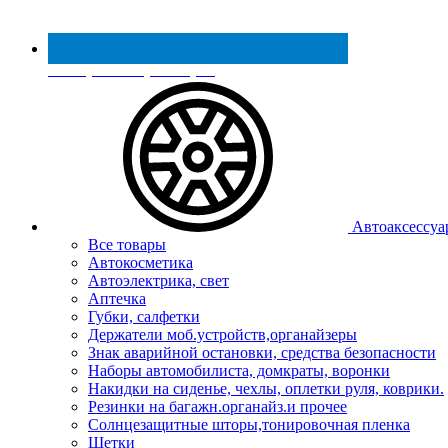
Реестр МинПромТорга
Автоаксессуа
Все товары
Автокосметика
Автоэлектрика, свет
Аптечка
Губки, салфетки
Держатели моб.устройств,органайзеры
Знак аварийной остановки, средства безопасности
Наборы автомобилиста, домкраты, воронки
Накидки на сиденье, чехлы, оплетки руля, коврики.
Резинки на багажн.органайз.и прочее
Солнцезащитные шторы,тонировочная пленка
Щетки