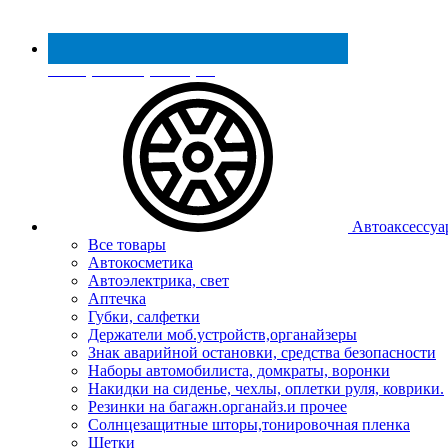
Реестр МинПромТорга
Автоаксессуа
Все товары
Автокосметика
Автоэлектрика, свет
Аптечка
Губки, салфетки
Держатели моб.устройств,органайзеры
Знак аварийной остановки, средства безопасности
Наборы автомобилиста, домкраты, воронки
Накидки на сиденье, чехлы, оплетки руля, коврики.
Резинки на багажн.органайз.и прочее
Солнцезащитные шторы,тонировочная пленка
Щетки