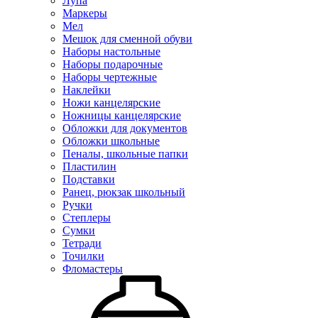
Лупа
Маркеры
Мел
Мешок для сменной обуви
Наборы настольные
Наборы подарочные
Наборы чертежные
Наклейки
Ножи канцелярские
Ножницы канцелярские
Обложки для документов
Обложки школьные
Пеналы, школьные папки
Пластилин
Подставки
Ранец, рюкзак школьный
Ручки
Степлеры
Сумки
Тетради
Точилки
Фломастеры