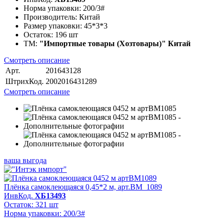
Норма упаковки:
200/3#
Производитель:
Китай
Размер упаковки:
45*3*3
Остаток:
196 шт
ТМ:
"Импортные товары (Хозтовары)" Китай
Смотреть описание
Арт.
201643128
ШтрихКод.
2002016431289
Смотреть описание
ваша выгода
Плёнка самоклеющаяся 0,45*2 м, арт.BM_1089
ИнвКод.
ХБ13493
Остаток: 321 шт
Норма упаковки: 200/3#