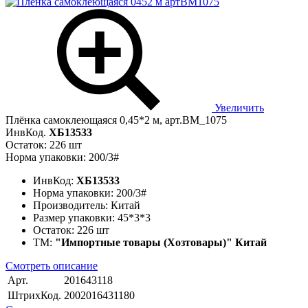
Увеличить
Плёнка самоклеющаяся 0,45*2 м, арт.BM_1075
ИнвКод.
ХБ13533
Остаток: 226 шт
Норма упаковки: 200/3#
ИнвКод:
ХБ13533
Норма упаковки:
200/3#
Производитель:
Китай
Размер упаковки:
45*3*3
Остаток:
226 шт
ТМ:
"Импортные товары (Хозтовары)" Китай
Смотреть описание
Арт.
201643118
ШтрихКод.
2002016431180