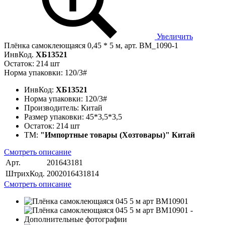
Увеличить
Плёнка самоклеющаяся 0,45 * 5 м, арт. BM_1090-1
ИнвКод.
ХБ13521
Остаток: 214 шт
Норма упаковки: 120/3#
ИнвКод:
ХБ13521
Норма упаковки:
120/3#
Производитель:
Китай
Размер упаковки:
45*3,5*3,5
Остаток:
214 шт
ТМ:
"Импортные товары (Хозтовары)" Китай
Смотреть описание
Арт.
201643181
ШтрихКод.
2002016431814
Смотреть описание