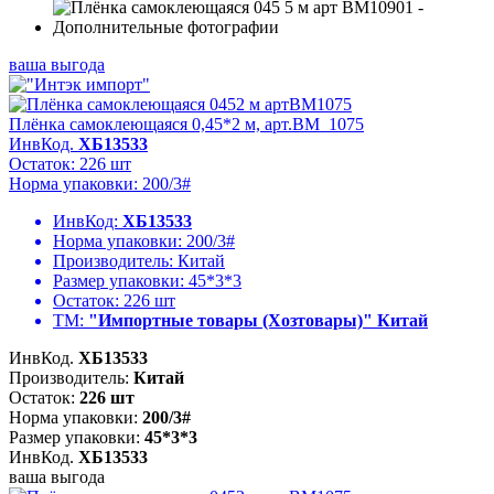
ваша выгода
Плёнка самоклеющаяся 0,45*2 м, арт.BM_1075
ИнвКод.
ХБ13533
Остаток: 226 шт
Норма упаковки: 200/3#
ИнвКод:
ХБ13533
Норма упаковки:
200/3#
Производитель:
Китай
Размер упаковки:
45*3*3
Остаток:
226 шт
ТМ:
"Импортные товары (Хозтовары)" Китай
ИнвКод.
ХБ13533
Производитель:
Китай
Остаток:
226 шт
Норма упаковки:
200/3#
Размер упаковки:
45*3*3
ИнвКод.
ХБ13533
ваша выгода