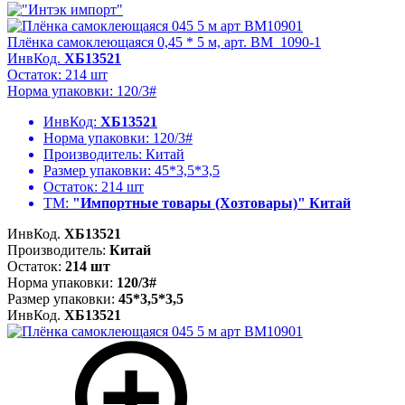
Плёнка самоклеющаяся 0,45 * 5 м, арт. BM_1090-1
ИнвКод.
ХБ13521
Остаток: 214 шт
Норма упаковки: 120/3#
ИнвКод:
ХБ13521
Норма упаковки:
120/3#
Производитель:
Китай
Размер упаковки:
45*3,5*3,5
Остаток:
214 шт
ТМ:
"Импортные товары (Хозтовары)" Китай
ИнвКод.
ХБ13521
Производитель:
Китай
Остаток:
214 шт
Норма упаковки:
120/3#
Размер упаковки:
45*3,5*3,5
ИнвКод.
ХБ13521