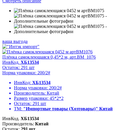
Смотреть описание
ваша выгода
Плёнка самоклеющаяся 0,45*2 м, арт.BM_1076
ИнвКод.
ХБ13534
Остаток: 291 шт
Норма упаковки: 200/2#
ИнвКод:
ХБ13534
Норма упаковки:
200/2#
Производитель:
Китай
Размер упаковки:
45*2*2
Остаток:
291 шт
ТМ:
"Импортные товары (Хозтовары)" Китай
ИнвКод.
ХБ13534
Производитель:
Китай
Остаток:
291 шт