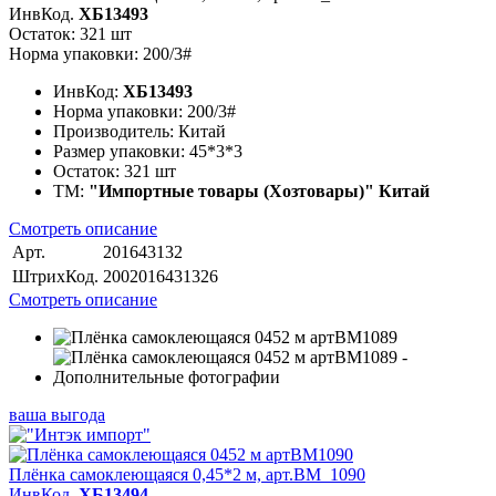
ИнвКод.
ХБ13493
Остаток: 321 шт
Норма упаковки: 200/3#
ИнвКод:
ХБ13493
Норма упаковки:
200/3#
Производитель:
Китай
Размер упаковки:
45*3*3
Остаток:
321 шт
ТМ:
"Импортные товары (Хозтовары)" Китай
Смотреть описание
Арт.
201643132
ШтрихКод.
2002016431326
Смотреть описание
ваша выгода
Плёнка самоклеющаяся 0,45*2 м, арт.BM_1090
ИнвКод.
ХБ13494