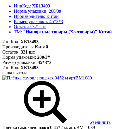
ИнвКод:
ХБ13493
Норма упаковки:
200/3#
Производитель:
Китай
Размер упаковки:
45*3*3
Остаток:
321 шт
ТМ:
"Импортные товары (Хозтовары)" Китай
ИнвКод.
ХБ13493
Производитель:
Китай
Остаток:
321 шт
Норма упаковки:
200/3#
Размер упаковки:
45*3*3
ИнвКод.
ХБ13493
ваша выгода
Увеличить
Плёнка самоклеющаяся 0,45*2 м, арт.BM_1089