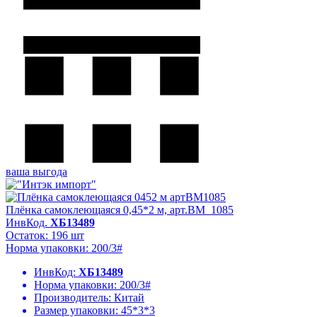
ваша выгода
Плёнка самоклеющаяся 0,45*2 м, арт.BM_1085
ИнвКод.
ХБ13489
Остаток: 196 шт
Норма упаковки: 200/3#
ИнвКод:
ХБ13489
Норма упаковки:
200/3#
Производитель:
Китай
Размер упаковки:
45*3*3