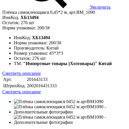
Увеличить
Плёнка самоклеющаяся 0,45*2 м, арт.BM_1090
ИнвКод.
ХБ13494
Остаток: 276 шт
Норма упаковки: 200/3#
ИнвКод:
ХБ13494
Норма упаковки:
200/3#
Производитель:
Китай
Размер упаковки:
45*3*3
Остаток:
276 шт
ТМ:
"Импортные товары (Хозтовары)" Китай
Смотреть описание
Арт.
201643133
ШтрихКод.
2002016431333
Смотреть описание