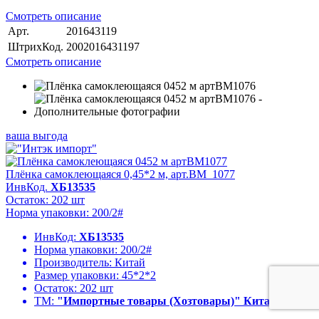
Смотреть описание
Арт.
201643119
ШтрихКод.
2002016431197
Смотреть описание
ваша выгода
Плёнка самоклеющаяся 0,45*2 м, арт.BM_1077
ИнвКод.
ХБ13535
Остаток: 202 шт
Норма упаковки: 200/2#
ИнвКод:
ХБ13535
Норма упаковки:
200/2#
Производитель:
Китай
Размер упаковки:
45*2*2
Остаток:
202 шт
ТМ:
"Импортные товары (Хозтовары)" Китай