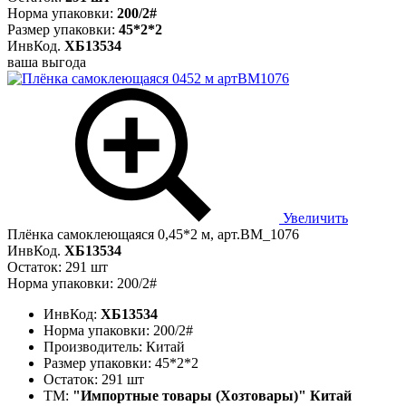
Норма упаковки:
200/2#
Размер упаковки:
45*2*2
ИнвКод.
ХБ13534
ваша выгода
Увеличить
Плёнка самоклеющаяся 0,45*2 м, арт.BM_1076
ИнвКод.
ХБ13534
Остаток: 291 шт
Норма упаковки: 200/2#
ИнвКод:
ХБ13534
Норма упаковки:
200/2#
Производитель:
Китай
Размер упаковки:
45*2*2
Остаток:
291 шт
ТМ:
"Импортные товары (Хозтовары)" Китай