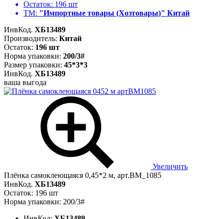
Остаток:
196 шт
ТМ:
"Импортные товары (Хозтовары)" Китай
ИнвКод.
ХБ13489
Производитель:
Китай
Остаток:
196 шт
Норма упаковки:
200/3#
Размер упаковки:
45*3*3
ИнвКод.
ХБ13489
ваша выгода
Увеличить
Плёнка самоклеющаяся 0,45*2 м, арт.BM_1085
ИнвКод.
ХБ13489
Остаток: 196 шт
Норма упаковки: 200/3#
ИнвКод:
ХБ13489