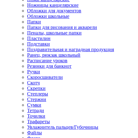
Ножницы канцелярские
Обложки для документов
Обложки школьные
Папки
Папки для рисования и акварели
Пеналы, школьные папки
Пластилин
Подставки
Поздравительная и наградная продукция
Ранец, рюкзак школьный
Расписание уроков
Резинки для банкнот
Ручки
Скоросшиватели
Скотч
Скрепки
Степлеры
Стержни
Сумки
Тетради
Точилки
Трафареты
Увлажнитель пальцев/Губочницы
Файлы