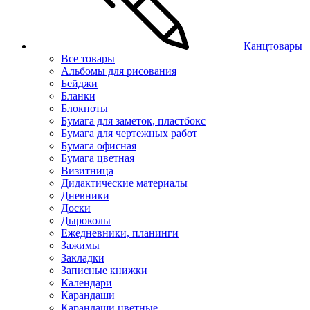
Канцтовары
Все товары
Альбомы для рисования
Бейджи
Бланки
Блокноты
Бумага для заметок, пластбокс
Бумага для чертежных работ
Бумага офисная
Бумага цветная
Визитница
Дидактические материалы
Дневники
Доски
Дыроколы
Ежедневники, планинги
Зажимы
Закладки
Записные книжки
Календари
Карандаши
Карандаши цветные