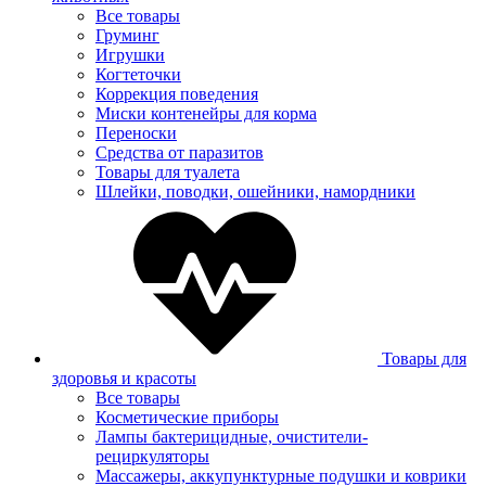
Все товары
Груминг
Игрушки
Когтеточки
Коррекция поведения
Миски контенейры для корма
Переноски
Средства от паразитов
Товары для туалета
Шлейки, поводки, ошейники, намордники
Товары для
здоровья и красоты
Все товары
Косметические приборы
Лампы бактерицидные, очистители-
рециркуляторы
Массажеры, аккупунктурные подушки и коврики