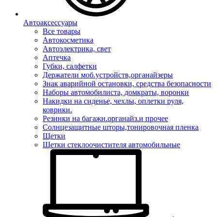
Автоаксессуары
Все товары
Автокосметика
Автоэлектрика, свет
Аптечка
Губки, салфетки
Держатели моб.устройств,органайзеры
Знак аварийной остановки, средства безопасности
Наборы автомобилиста, домкраты, воронки
Накидки на сиденье, чехлы, оплетки руля,
коврики.
Резинки на багажн.органайз.и прочее
Солнцезащитные шторы,тонировочная пленка
Щетки
Щетки стеклоочистителя автомобильные