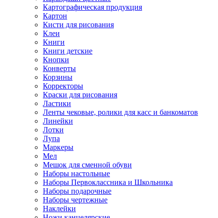
Картографическая продукция
Картон
Кисти для рисования
Клеи
Книги
Книги детские
Кнопки
Конверты
Корзины
Корректоры
Краски для рисования
Ластики
Ленты чековые, ролики для касс и банкоматов
Линейки
Лотки
Лупа
Маркеры
Мел
Мешок для сменной обуви
Наборы настольные
Наборы Первоклассника и Школьника
Наборы подарочные
Наборы чертежные
Наклейки
Ножи канцелярские