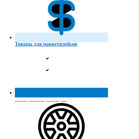
Товары для маркетплейсов
Реестр МинПромТорга