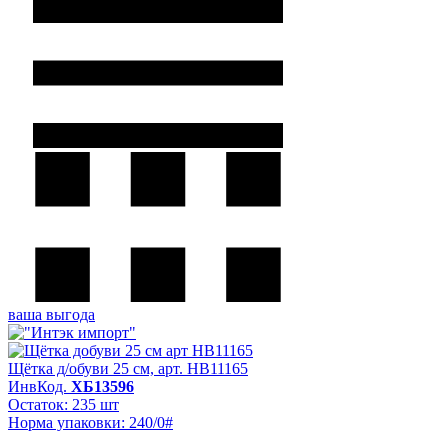
ваша выгода
Щётка д/обуви 25 см, арт. HB11165
ИнвКод.
ХБ13596
Остаток: 235 шт
Норма упаковки: 240/0#