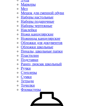
Лупа
Маркеры
Мел
Мешок для сменной обуви
Наборы настольные
Наборы подарочные
Наборы чертежные
Наклейки
Ножи канцелярские
Ножницы канцелярские
Обложки для документов
Обложки школьные
Пеналы, школьные папки
Пластилин
Подставки
Ранец, рюкзак школьный
Ручки
Степлеры
Сумки
Тетради
Точилки
Фломастеры