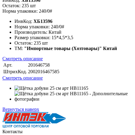
ИнвКод.
ХБ13596
Остаток: 235 шт
Норма упаковки: 240/0#
ИнвКод:
ХБ13596
Норма упаковки:
240/0#
Производитель:
Китай
Размер упаковки:
15*4,5*3,5
Остаток:
235 шт
ТМ:
"Импортные товары (Хозтовары)" Китай
Смотреть описание
Арт.
201646758
ШтрихКод.
2002016467585
Смотреть описание
Вернуться наверх
Контакты