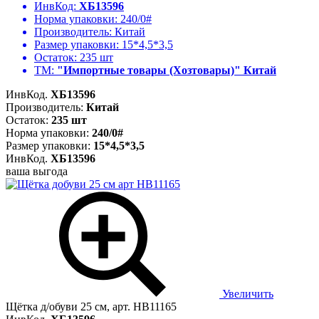
ИнвКод:
ХБ13596
Норма упаковки:
240/0#
Производитель:
Китай
Размер упаковки:
15*4,5*3,5
Остаток:
235 шт
ТМ:
"Импортные товары (Хозтовары)" Китай
ИнвКод.
ХБ13596
Производитель:
Китай
Остаток:
235 шт
Норма упаковки:
240/0#
Размер упаковки:
15*4,5*3,5
ИнвКод.
ХБ13596
ваша выгода
Увеличить
Щётка д/обуви 25 см, арт. HB11165