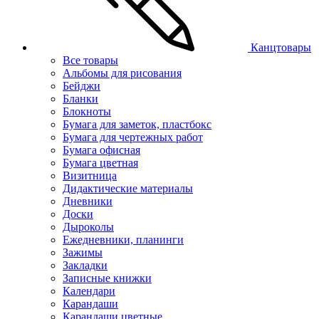
Канцтовары
Все товары
Альбомы для рисования
Бейджи
Бланки
Блокноты
Бумага для заметок, пластбокс
Бумага для чертежных работ
Бумага офисная
Бумага цветная
Визитница
Дидактические материалы
Дневники
Доски
Дыроколы
Ежедневники, планинги
Зажимы
Закладки
Записные книжки
Календари
Карандаши
Карандаши цветные