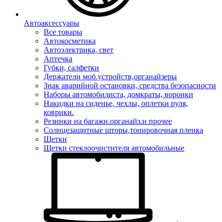
Автоаксессуары
Все товары
Автокосметика
Автоэлектрика, свет
Аптечка
Губки, салфетки
Держатели моб.устройств,органайзеры
Знак аварийной остановки, средства безопасности
Наборы автомобилиста, домкраты, воронки
Накидки на сиденье, чехлы, оплетки руля,
коврики.
Резинки на багажн.органайз.и прочее
Солнцезащитные шторы,тонировочная пленка
Щетки
Щетки стеклоочистителя автомобильные