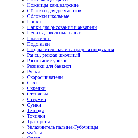
Ножницы канцелярские
Обложки для документов
Обложки школьные
Папки
Папки для рисования и акварели
Пеналы, школьные папки
Пластилин
Подставки
Поздравительная и наградная продукция
Ранец, рюкзак школьный
Расписание уроков
Резинки для банкнот
Ручки
Скоросшиватели
Скотч
Скрепки
Степлеры
Стержни
Сумки
Тетради
Точилки
Трафареты
Увлажнитель пальцев/Губочницы
Файлы