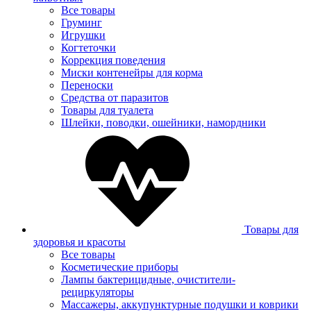
Все товары
Груминг
Игрушки
Когтеточки
Коррекция поведения
Миски контенейры для корма
Переноски
Средства от паразитов
Товары для туалета
Шлейки, поводки, ошейники, намордники
Товары для
здоровья и красоты
Все товары
Косметические приборы
Лампы бактерицидные, очистители-
рециркуляторы
Массажеры, аккупунктурные подушки и коврики