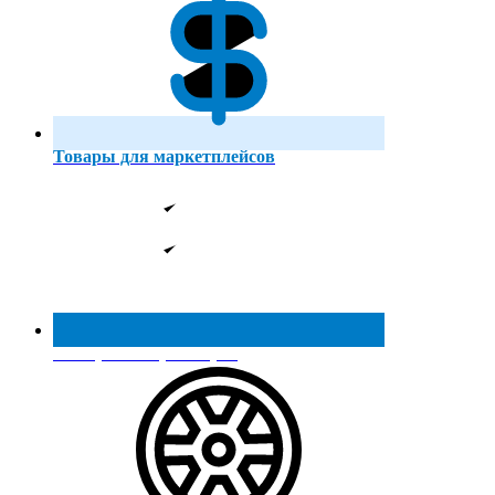
Товары для маркетплейсов
Реестр МинПромТорга