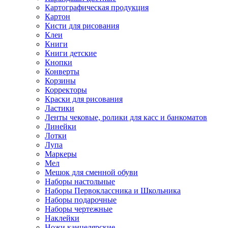
Картографическая продукция
Картон
Кисти для рисования
Клеи
Книги
Книги детские
Кнопки
Конверты
Корзины
Корректоры
Краски для рисования
Ластики
Ленты чековые, ролики для касс и банкоматов
Линейки
Лотки
Лупа
Маркеры
Мел
Мешок для сменной обуви
Наборы настольные
Наборы Первоклассника и Школьника
Наборы подарочные
Наборы чертежные
Наклейки
Ножи канцелярские