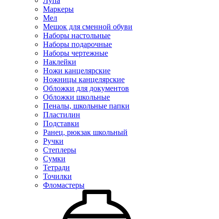
Лупа
Маркеры
Мел
Мешок для сменной обуви
Наборы настольные
Наборы подарочные
Наборы чертежные
Наклейки
Ножи канцелярские
Ножницы канцелярские
Обложки для документов
Обложки школьные
Пеналы, школьные папки
Пластилин
Подставки
Ранец, рюкзак школьный
Ручки
Степлеры
Сумки
Тетради
Точилки
Фломастеры