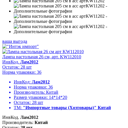
ваша выгода
Лампа настольная 26 см, арт. KW112010
ИнвКод.
Лам2012
Остаток: 28 шт
Норма упаковки: 36
ИнвКод:
Лам2012
Норма упаковки:
36
Производитель:
Китай
Размер упаковки:
14*14*20
Остаток:
28 шт
ТМ:
"Импортные товары (Хозтовары)" Китай
ИнвКод.
Лам2012
Производитель:
Китай
Остаток:
28 шт