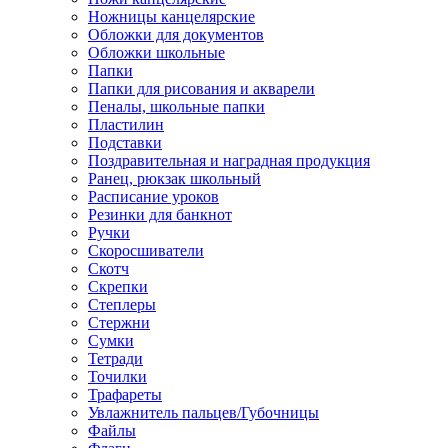
Ножницы канцелярские
Обложки для документов
Обложки школьные
Папки
Папки для рисования и акварели
Пеналы, школьные папки
Пластилин
Подставки
Поздравительная и наградная продукция
Ранец, рюкзак школьный
Расписание уроков
Резинки для банкнот
Ручки
Скоросшиватели
Скотч
Скрепки
Степлеры
Стержни
Сумки
Тетради
Точилки
Трафареты
Увлажнитель пальцев/Губочницы
Файлы