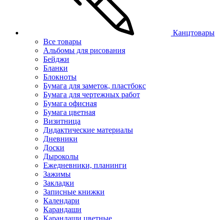
Канцтовары
Все товары
Альбомы для рисования
Бейджи
Бланки
Блокноты
Бумага для заметок, пластбокс
Бумага для чертежных работ
Бумага офисная
Бумага цветная
Визитница
Дидактические материалы
Дневники
Доски
Дыроколы
Ежедневники, планинги
Зажимы
Закладки
Записные книжки
Календари
Карандаши
Карандаши цветные