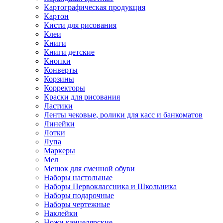
Картографическая продукция
Картон
Кисти для рисования
Клеи
Книги
Книги детские
Кнопки
Конверты
Корзины
Корректоры
Краски для рисования
Ластики
Ленты чековые, ролики для касс и банкоматов
Линейки
Лотки
Лупа
Маркеры
Мел
Мешок для сменной обуви
Наборы настольные
Наборы Первоклассника и Школьника
Наборы подарочные
Наборы чертежные
Наклейки
Ножи канцелярские