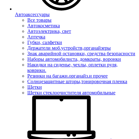
Автоаксессуары
Все товары
Автокосметика
Автоэлектрика, свет
Аптечка
Губки, салфетки
Держатели моб.устройств,органайзеры
Знак аварийной остановки, средства безопасности
Наборы автомобилиста, домкраты, воронки
Накидки на сиденье, чехлы, оплетки руля,
коврики.
Резинки на багажн.органайз.и прочее
Солнцезащитные шторы,тонировочная пленка
Щетки
Щетки стеклоочистителя автомобильные