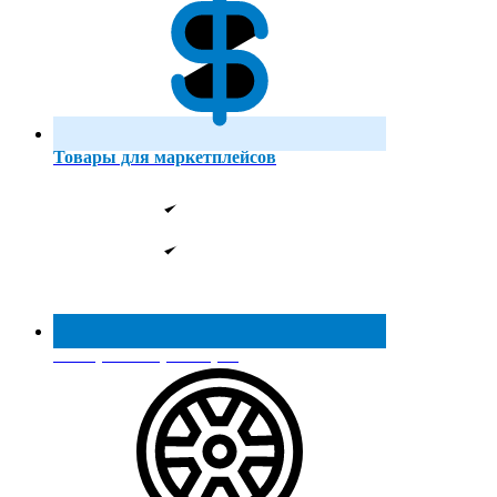
Товары для маркетплейсов
Реестр МинПромТорга