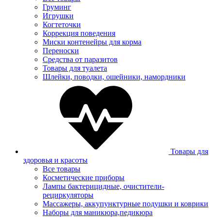
Груминг
Игрушки
Когтеточки
Коррекция поведения
Миски контенейры для корма
Переноски
Средства от паразитов
Товары для туалета
Шлейки, поводки, ошейники, намордники
Товары для
здоровья и красоты
Все товары
Косметические приборы
Лампы бактерицидные, очистители-
рециркуляторы
Массажеры, аккупунктурные подушки и коврики
Наборы для маникюра,педикюра