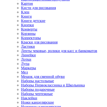
Картон
Кисти для рисования
Клеи
Книги
Книги детские
Кнопки
Конверты
Корзины
Корректоры
Краски для рисования
Ластики
Ленты чековые, ролики для касс и банкоматов
Линейки
Лотки
Лупа
Маркеры
Мел
Мешок для сменной обуви
Наборы настольные
Наборы Первоклассника и Школьника
Наборы подарочные
Наборы чертежные
Наклейки
Ножи канцелярские
Ножницы канцелярские