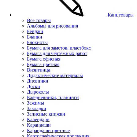
Канцтовары
Все товары
Альбомы для рисования
Бейджи
Бланки
Блокноты
Бумага для заметок, пластбокс
Бумага для чертежных работ
Бумага офисная
Бумага цветная
Визитница
Дидактические материалы
Дневники
Доски
Дыроколы
Ежедневники, планинги
Зажимы
Закладки
Записные книжки
Календари
Карандаши
Карандаши цветные
Картографическая продукция