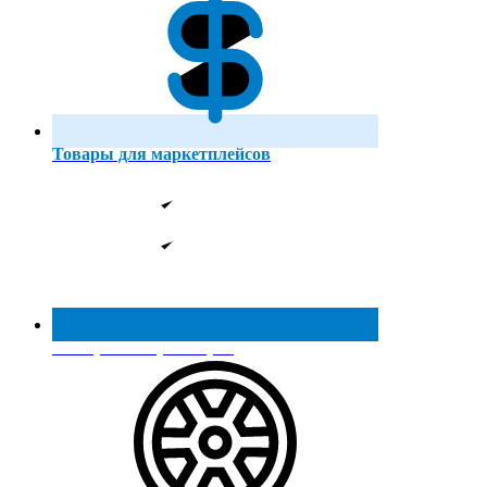
Товары для маркетплейсов
Реестр МинПромТорга