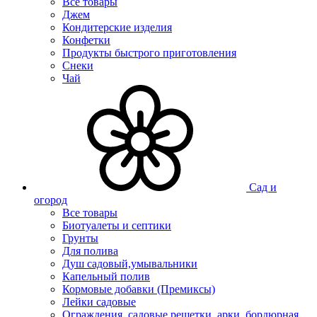
Все товары
Джем
Кондитерские изделия
Конфетки
Продукты быстрого приготовления
Снеки
Чай
Сад и
огород
Все товары
Биотуалеты и септики
Грунты
Для полива
Душ садовый,умывальники
Капельный полив
Кормовые добавки (Премиксы)
Лейки садовые
Ограждения, садовые решетки, арки, бордюрная