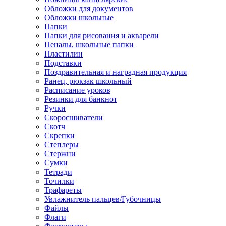
Обложки для документов
Обложки школьные
Папки
Папки для рисования и акварели
Пеналы, школьные папки
Пластилин
Подставки
Поздравительная и наградная продукция
Ранец, рюкзак школьный
Расписание уроков
Резинки для банкнот
Ручки
Скоросшиватели
Скотч
Скрепки
Степлеры
Стержни
Сумки
Тетради
Точилки
Трафареты
Увлажнитель пальцев/Губочницы
Файлы
Флаги