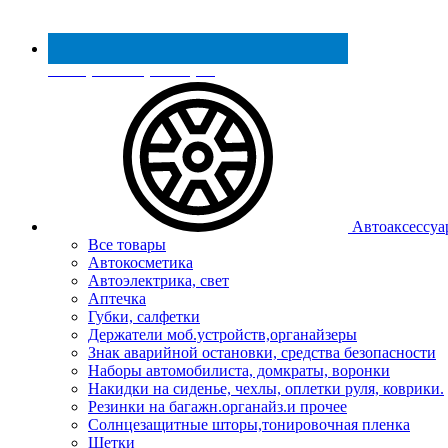
Реестр МинПромТорга
Автоаксессуа
Все товары
Автокосметика
Автоэлектрика, свет
Аптечка
Губки, салфетки
Держатели моб.устройств,органайзеры
Знак аварийной остановки, средства безопасности
Наборы автомобилиста, домкраты, воронки
Накидки на сиденье, чехлы, оплетки руля, коврики.
Резинки на багажн.органайз.и прочее
Солнцезащитные шторы,тонировочная пленка
Щетки