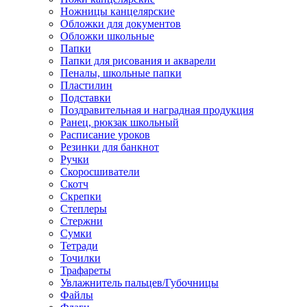
Ножницы канцелярские
Обложки для документов
Обложки школьные
Папки
Папки для рисования и акварели
Пеналы, школьные папки
Пластилин
Подставки
Поздравительная и наградная продукция
Ранец, рюкзак школьный
Расписание уроков
Резинки для банкнот
Ручки
Скоросшиватели
Скотч
Скрепки
Степлеры
Стержни
Сумки
Тетради
Точилки
Трафареты
Увлажнитель пальцев/Губочницы
Файлы