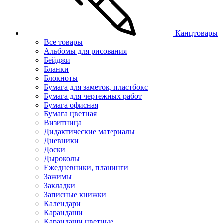
Канцтовары
Все товары
Альбомы для рисования
Бейджи
Бланки
Блокноты
Бумага для заметок, пластбокс
Бумага для чертежных работ
Бумага офисная
Бумага цветная
Визитница
Дидактические материалы
Дневники
Доски
Дыроколы
Ежедневники, планинги
Зажимы
Закладки
Записные книжки
Календари
Карандаши
Карандаши цветные