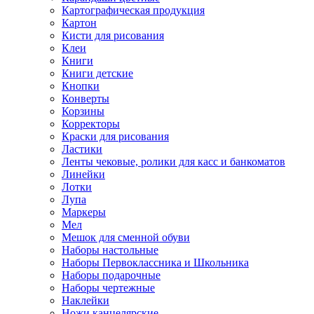
Картографическая продукция
Картон
Кисти для рисования
Клеи
Книги
Книги детские
Кнопки
Конверты
Корзины
Корректоры
Краски для рисования
Ластики
Ленты чековые, ролики для касс и банкоматов
Линейки
Лотки
Лупа
Маркеры
Мел
Мешок для сменной обуви
Наборы настольные
Наборы Первоклассника и Школьника
Наборы подарочные
Наборы чертежные
Наклейки
Ножи канцелярские