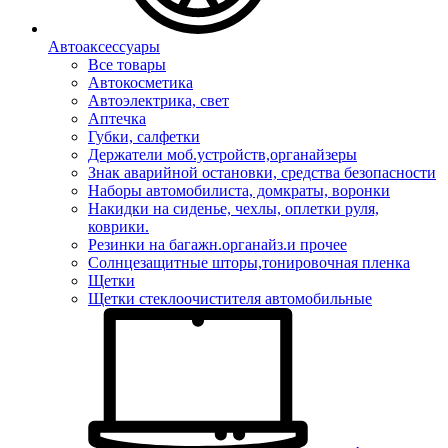
Автоаксессуары
Все товары
Автокосметика
Автоэлектрика, свет
Аптечка
Губки, салфетки
Держатели моб.устройств,органайзеры
Знак аварийной остановки, средства безопасности
Наборы автомобилиста, домкраты, воронки
Накидки на сиденье, чехлы, оплетки руля,
коврики.
Резинки на багажн.органайз.и прочее
Солнцезащитные шторы,тонировочная пленка
Щетки
Щетки стеклоочистителя автомобильные