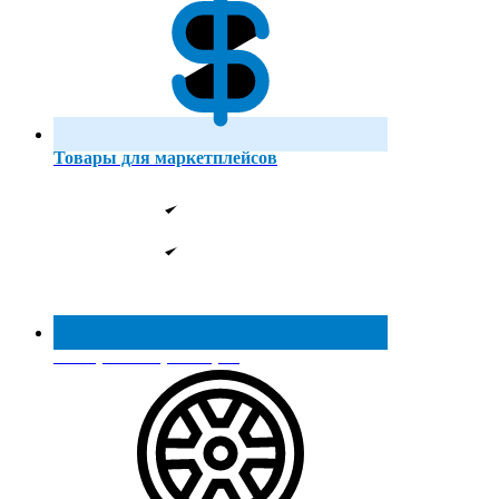
Товары для маркетплейсов
Реестр МинПромТорга