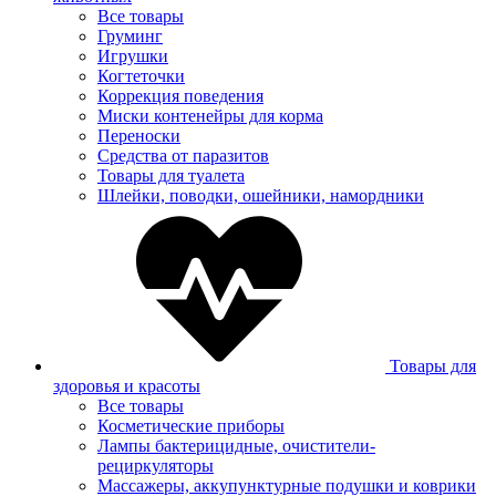
Все товары
Груминг
Игрушки
Когтеточки
Коррекция поведения
Миски контенейры для корма
Переноски
Средства от паразитов
Товары для туалета
Шлейки, поводки, ошейники, намордники
Товары для
здоровья и красоты
Все товары
Косметические приборы
Лампы бактерицидные, очистители-
рециркуляторы
Массажеры, аккупунктурные подушки и коврики