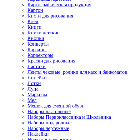
Картографическая продукция
Картон
Кисти для рисования
Клеи
Книги
Книги детские
Кнопки
Конверты
Корзины
Корректоры
Краски для рисования
Ластики
Ленты чековые, ролики для касс и банкоматов
Линейки
Лотки
Лупа
Маркеры
Мел
Мешок для сменной обуви
Наборы настольные
Наборы Первоклассника и Школьника
Наборы подарочные
Наборы чертежные
Наклейки
Ножи канцелярские