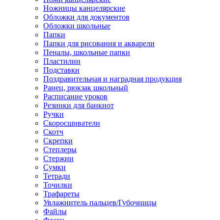
Ножницы канцелярские
Обложки для документов
Обложки школьные
Папки
Папки для рисования и акварели
Пеналы, школьные папки
Пластилин
Подставки
Поздравительная и наградная продукция
Ранец, рюкзак школьный
Расписание уроков
Резинки для банкнот
Ручки
Скоросшиватели
Скотч
Скрепки
Степлеры
Стержни
Сумки
Тетради
Точилки
Трафареты
Увлажнитель пальцев/Губочницы
Файлы