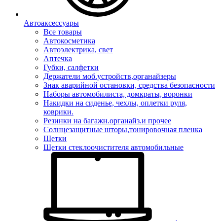
Автоаксессуары
Все товары
Автокосметика
Автоэлектрика, свет
Аптечка
Губки, салфетки
Держатели моб.устройств,органайзеры
Знак аварийной остановки, средства безопасности
Наборы автомобилиста, домкраты, воронки
Накидки на сиденье, чехлы, оплетки руля,
коврики.
Резинки на багажн.органайз.и прочее
Солнцезащитные шторы,тонировочная пленка
Щетки
Щетки стеклоочистителя автомобильные