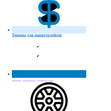
Товары для маркетплейсов
Реестр МинПромТорга