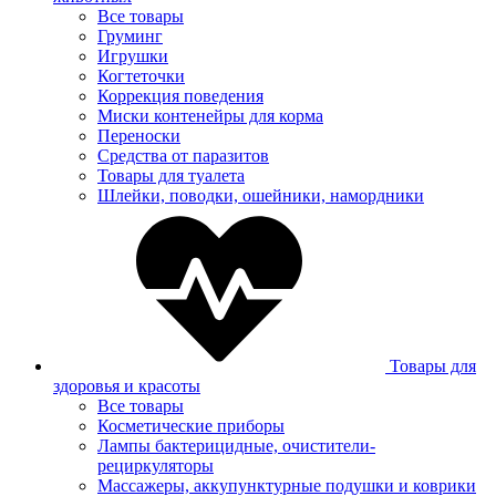
Все товары
Груминг
Игрушки
Когтеточки
Коррекция поведения
Миски контенейры для корма
Переноски
Средства от паразитов
Товары для туалета
Шлейки, поводки, ошейники, намордники
Товары для
здоровья и красоты
Все товары
Косметические приборы
Лампы бактерицидные, очистители-
рециркуляторы
Массажеры, аккупунктурные подушки и коврики