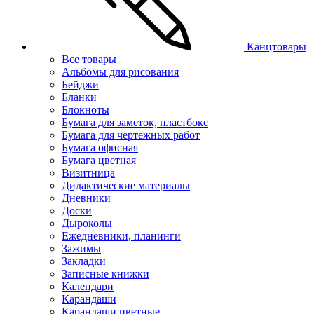
Канцтовары
Все товары
Альбомы для рисования
Бейджи
Бланки
Блокноты
Бумага для заметок, пластбокс
Бумага для чертежных работ
Бумага офисная
Бумага цветная
Визитница
Дидактические материалы
Дневники
Доски
Дыроколы
Ежедневники, планинги
Зажимы
Закладки
Записные книжки
Календари
Карандаши
Карандаши цветные