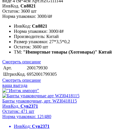
виде 4 см*4см Арт.HZG111144
ИнвКод.
Св8821
Остаток: 3600 шт
Норма упаковки: 3000/4#
ИнвКод:
Св8821
Норма упаковки:
3000/4#
Производитель:
Китай
Размер упаковки:
27*3,5*0,2
Остаток:
3600 шт
ТМ:
"Импортные товары (Хозтовары)" Китай
Смотреть описание
Арт.
200179930
ШтрихКод.
6952001799305
Смотреть описание
ваша выгода
Банты упаковочные, арт. WZI0418115
ИнвКод.
Сув2371
Остаток: 471 шт
Норма упаковки: 12!/480
ИнвКод:
Сув2371