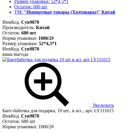
Размер упаковки:
52*4,5*1
Остаток:
680 шт
ТМ:
"Импортные товары (Хозтовары)" Китай
ИнвКод.
Сув9870
Производитель:
Китай
Остаток:
680 шт
Норма упаковки:
1000/2#
Размер упаковки:
52*4,5*1
ИнвКод.
Сув9870
ваша выгода
Увеличить
Бант-бабочка для подарка, 10 шт., в асс., арт. LY111615
ИнвКод.
Сув9870
Остаток: 680 шт
Норма упаковки: 1000/2#