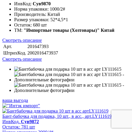
ИнвКод:
Сув9870
Норма упаковки:
1000/2#
Производитель:
Китай
Размер упаковки:
52*4,5*1
Остаток:
680 шт
ТМ:
"Импортные товары (Хозтовары)" Китай
Смотреть описание
Арт.
201647393
ШтрихКод.
2002016473937
Смотреть описание
ваша выгода
Бант-бабочка для подарка, 10 шт., в асс., арт.LY111619
ИнвКод.
Сув9872
Остаток: 781 шт