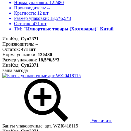
Норма упаковки:
12!/480
Производитель:
--
Кратность:
12 шт
Размер упаковки:
18,5*6,5*3
Остаток:
471 шт
ТМ:
"Импортные товары (Хозтовары)" Китай
ИнвКод.
Сув2371
Производитель:
--
Остаток:
471 шт
Норма упаковки:
12!/480
Размер упаковки:
18,5*6,5*3
ИнвКод.
Сув2371
ваша выгода
Увеличить
Банты упаковочные, арт. WZI0418115