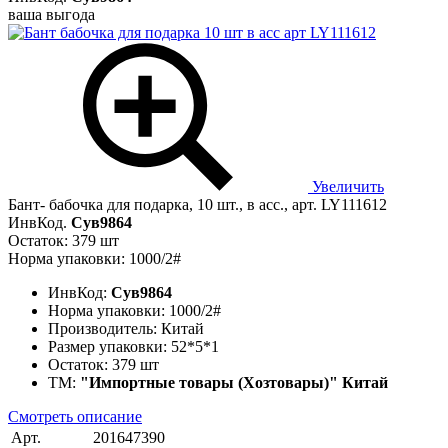
ваша выгода
Увеличить
Бант- бабочка для подарка, 10 шт., в асс., арт. LY111612
ИнвКод.
Сув9864
Остаток: 379 шт
Норма упаковки: 1000/2#
ИнвКод:
Сув9864
Норма упаковки:
1000/2#
Производитель:
Китай
Размер упаковки:
52*5*1
Остаток:
379 шт
ТМ:
"Импортные товары (Хозтовары)" Китай
Смотреть описание
Арт.
201647390