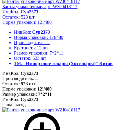
Банты упаковочные, арт. WZI0418117
ИнвКод.
Сув2373
Остаток: 523 шт
Норма упаковки: 12!/480
ИнвКод:
Сув2373
Норма упаковки:
12!/480
Производитель:
--
Кратность:
12 шт
Размер упаковки:
7*2*11
Остаток:
523 шт
ТМ:
"Импортные товары (Хозтовары)" Китай
ИнвКод.
Сув2373
Производитель:
--
Остаток:
523 шт
Норма упаковки:
12!/480
Размер упаковки:
7*2*11
ИнвКод.
Сув2373
ваша выгода