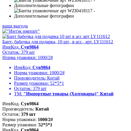
ваша выгода
Бант- бабочка для подарка, 10 шт., в асс., арт. LY111612
ИнвКод.
Сув9864
Остаток: 379 шт
Норма упаковки: 1000/2#
ИнвКод:
Сув9864
Норма упаковки:
1000/2#
Производитель:
Китай
Размер упаковки:
52*5*1
Остаток:
379 шт
ТМ:
"Импортные товары (Хозтовары)" Китай
ИнвКод.
Сув9864
Производитель:
Китай
Остаток:
379 шт
Норма упаковки:
1000/2#
Размер упаковки:
52*5*1
ИнвКод.
Сув9864