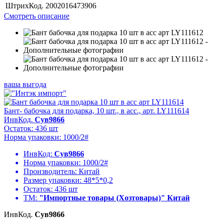
ШтрихКод.
2002016473906
Смотреть описание
ваша выгода
Бант- бабочка для подарка, 10 шт., в асс., арт. LY111614
ИнвКод.
Сув9866
Остаток: 436 шт
Норма упаковки: 1000/2#
ИнвКод:
Сув9866
Норма упаковки:
1000/2#
Производитель:
Китай
Размер упаковки:
48*5*0,2
Остаток:
436 шт
ТМ:
"Импортные товары (Хозтовары)" Китай
ИнвКод.
Сув9866