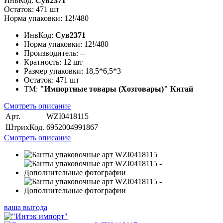
ИнвКод.
Сув2371
Остаток: 471 шт
Норма упаковки: 12!/480
ИнвКод:
Сув2371
Норма упаковки:
12!/480
Производитель:
--
Кратность:
12 шт
Размер упаковки:
18,5*6,5*3
Остаток:
471 шт
ТМ:
"Импортные товары (Хозтовары)" Китай
Смотреть описание
Арт.
WZI0418115
ШтрихКод.
6952004991867
Смотреть описание
ваша выгода