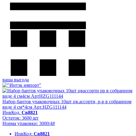
ваша выгода
Набор бантов упаковочных 10шт цв.ассорти, р-р в собранном
виде 4 см*4см Арт.HZG111144
ИнвКод.
Св8821
Остаток: 3600 шт
Норма упаковки: 3000/4#
ИнвКод:
Св8821