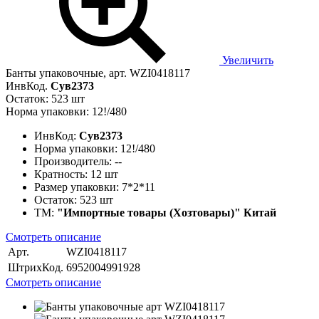
Увеличить
Банты упаковочные, арт. WZI0418117
ИнвКод.
Сув2373
Остаток: 523 шт
Норма упаковки: 12!/480
ИнвКод:
Сув2373
Норма упаковки:
12!/480
Производитель:
--
Кратность:
12 шт
Размер упаковки:
7*2*11
Остаток:
523 шт
ТМ:
"Импортные товары (Хозтовары)" Китай
Смотреть описание
Арт.
WZI0418117
ШтрихКод.
6952004991928
Смотреть описание