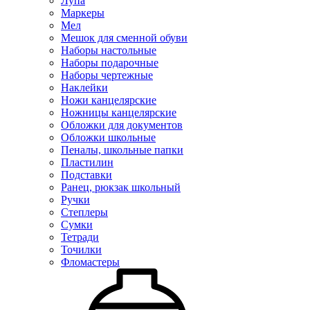
Лупа
Маркеры
Мел
Мешок для сменной обуви
Наборы настольные
Наборы подарочные
Наборы чертежные
Наклейки
Ножи канцелярские
Ножницы канцелярские
Обложки для документов
Обложки школьные
Пеналы, школьные папки
Пластилин
Подставки
Ранец, рюкзак школьный
Ручки
Степлеры
Сумки
Тетради
Точилки
Фломастеры