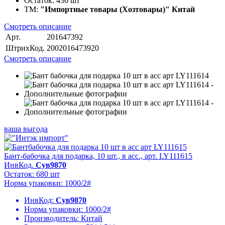
Остаток:
436 шт
ТМ:
"Импортные товары (Хозтовары)" Китай
Смотреть описание
Арт.
201647392
ШтрихКод.
2002016473920
Смотреть описание
ваша выгода
Бант-бабочка для подарка, 10 шт., в асс., арт. LY111615
ИнвКод.
Сув9870
Остаток: 680 шт
Норма упаковки: 1000/2#
ИнвКод:
Сув9870
Норма упаковки:
1000/2#
Производитель:
Китай