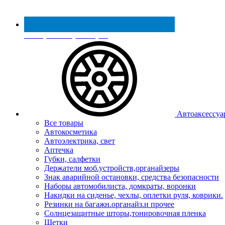
Реестр МинПромТорга
Автоаксессуа
Все товары
Автокосметика
Автоэлектрика, свет
Аптечка
Губки, салфетки
Держатели моб.устройств,органайзеры
Знак аварийной остановки, средства безопасности
Наборы автомобилиста, домкраты, воронки
Накидки на сиденье, чехлы, оплетки руля, коврики.
Резинки на багажн.органайз.и прочее
Солнцезащитные шторы,тонировочная пленка
Щетки