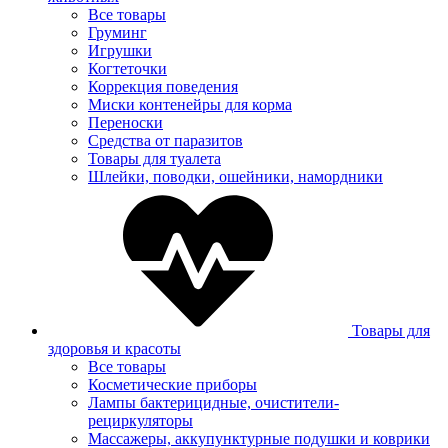
Все товары
Груминг
Игрушки
Когтеточки
Коррекция поведения
Миски контенейры для корма
Переноски
Средства от паразитов
Товары для туалета
Шлейки, поводки, ошейники, намордники
Товары для
здоровья и красоты
Все товары
Косметические приборы
Лампы бактерицидные, очистители-
рециркуляторы
Массажеры, аккупунктурные подушки и коврики