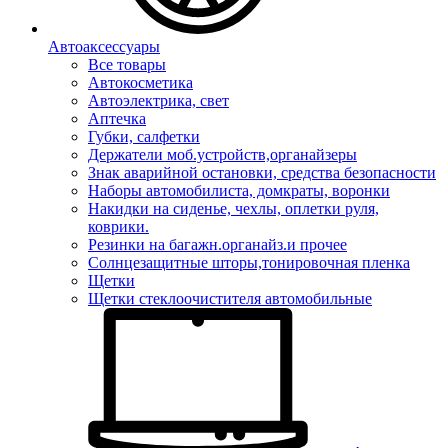
Автоаксессуары
Все товары
Автокосметика
Автоэлектрика, свет
Аптечка
Губки, салфетки
Держатели моб.устройств,органайзеры
Знак аварийной остановки, средства безопасности
Наборы автомобилиста, домкраты, воронки
Накидки на сиденье, чехлы, оплетки руля,
коврики.
Резинки на багажн.органайз.и прочее
Солнцезащитные шторы,тонировочная пленка
Щетки
Щетки стеклоочистителя автомобильные