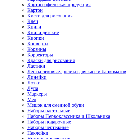
Картографическая продукция
Картон
Кисти для рисования
Клеи
Книги
Книги детские
Кнопки
Конверты
Корзины
Корректоры
Краски для рисования
Ластики
Ленты чековые, ролики для касс и банкоматов
Линейки
Лотки
Лупа
Маркеры
Мел
Мешок для сменной обуви
Наборы настольные
Наборы Первоклассника и Школьника
Наборы подарочные
Наборы чертежные
Наклейки
Ножи канцелярские