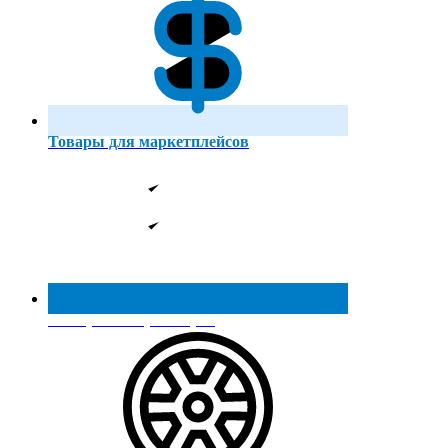
Товары для маркетплейсов
Реестр МинПромТорга