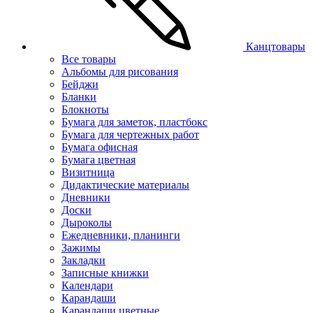
Канцтовары
Все товары
Альбомы для рисования
Бейджи
Бланки
Блокноты
Бумага для заметок, пластбокс
Бумага для чертежных работ
Бумага офисная
Бумага цветная
Визитница
Дидактические материалы
Дневники
Доски
Дыроколы
Ежедневники, планинги
Зажимы
Закладки
Записные книжки
Календари
Карандаши
Карандаши цветные