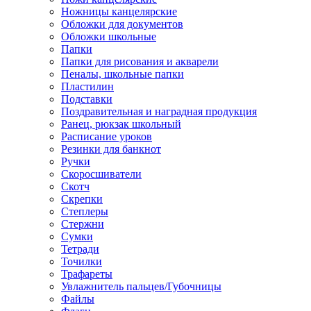
Ножницы канцелярские
Обложки для документов
Обложки школьные
Папки
Папки для рисования и акварели
Пеналы, школьные папки
Пластилин
Подставки
Поздравительная и наградная продукция
Ранец, рюкзак школьный
Расписание уроков
Резинки для банкнот
Ручки
Скоросшиватели
Скотч
Скрепки
Степлеры
Стержни
Сумки
Тетради
Точилки
Трафареты
Увлажнитель пальцев/Губочницы
Файлы