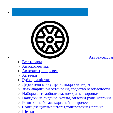
Реестр МинПромТорга
Автоаксессуа
Все товары
Автокосметика
Автоэлектрика, свет
Аптечка
Губки, салфетки
Держатели моб.устройств,органайзеры
Знак аварийной остановки, средства безопасности
Наборы автомобилиста, домкраты, воронки
Накидки на сиденье, чехлы, оплетки руля, коврики.
Резинки на багажн.органайз.и прочее
Солнцезащитные шторы,тонировочная пленка
Щетки