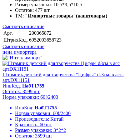
Размер упаковки:
10,5*9,5*10,5
Остаток:
477 шт
ТМ:
"Импортные товары"(канцтовары)
Смотреть описание
Арт.
200365872
ШтрихКод.
6952003658723
Смотреть описание
цена импортера
Штампик детский для творчества "Цифры" d-3см, в асс.,
арт.DX11151
ИнвКод.
НабТ1755
Остаток: 3599 шт
Норма упаковки: 60!/2400
ИнвКод:
НабТ1755
Норма упаковки:
60!/2400
Производитель:
Китай
Кратность:
60 шт
Размер упаковки:
3*2*2
Остаток:
3599 шт