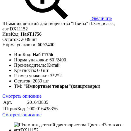
Увеличить
Штампик детский для творчества "Цветы" d-3см, в асс.,
арт.DX11152
ИнвКод.
НабТ1756
Остаток: 2039 шт
Норма упаковки: 60!/2400
ИнвКод:
НабТ1756
Норма упаковки:
60!/2400
Производитель:
Китай
Кратность:
60 шт
Размер упаковки:
3*2*2
Остаток:
2039 шт
ТМ:
"Импортные товары"(канцтовары)
Смотреть описание
Арт.
201643835
ШтрихКод.
2002016438356
Смотреть описание