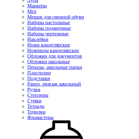
Лупа
Маркеры
Мел
Мешок для сменной обуви
Наборы настольные
Наборы подарочные
Наборы чертежные
Наклейки
Ножи канцелярские
Ножницы канцелярские
Обложки для документов
Обложки школьные
Пеналы, школьные папки
Пластилин
Подставки
Ранец, рюкзак школьный
Ручки
Степлеры
Сумки
Тетради
Точилки
Фломастеры