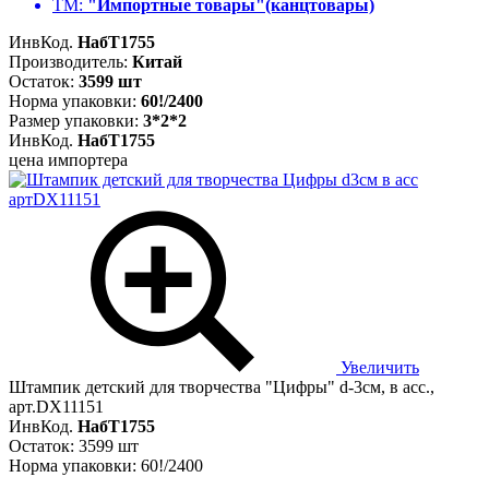
ТМ:
"Импортные товары"(канцтовары)
ИнвКод.
НабТ1755
Производитель:
Китай
Остаток:
3599 шт
Норма упаковки:
60!/2400
Размер упаковки:
3*2*2
ИнвКод.
НабТ1755
цена импортера
Увеличить
Штампик детский для творчества "Цифры" d-3см, в асс.,
арт.DX11151
ИнвКод.
НабТ1755
Остаток: 3599 шт
Норма упаковки: 60!/2400