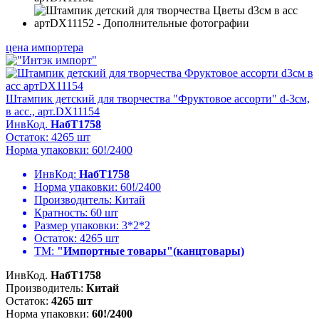
цена импортера
Штампик детский для творчества "Фруктовое ассорти" d-3см,
в асс., арт.DX11154
ИнвКод.
НабТ1758
Остаток: 4265 шт
Норма упаковки: 60!/2400
ИнвКод:
НабТ1758
Норма упаковки:
60!/2400
Производитель:
Китай
Кратность:
60 шт
Размер упаковки:
3*2*2
Остаток:
4265 шт
ТМ:
"Импортные товары"(канцтовары)
ИнвКод.
НабТ1758
Производитель:
Китай
Остаток:
4265 шт
Норма упаковки:
60!/2400