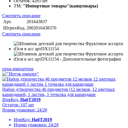
Остаток:
4265 шт
ТМ:
"Импортные товары"(канцтовары)
Смотреть описание
Арт.
201643837
ШтрихКод.
2002016438370
Смотреть описание
цена импортера
Набор д/творчества 46 предметов (12 мелков, 12 цветных
карандашей, 1 ластик, 1 точилка для карандаше
ИнвКод.
НабТ2019
Остаток: 107 шт
Норма упаковки: 24/2#
ИнвКод:
НабТ2019
Норма упаковки:
24/2#