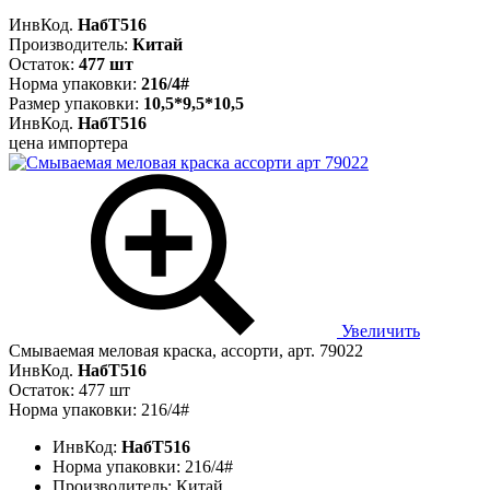
ИнвКод.
НабТ516
Производитель:
Китай
Остаток:
477 шт
Норма упаковки:
216/4#
Размер упаковки:
10,5*9,5*10,5
ИнвКод.
НабТ516
цена импортера
Увеличить
Смываемая меловая краска, ассорти, арт. 79022
ИнвКод.
НабТ516
Остаток: 477 шт
Норма упаковки: 216/4#
ИнвКод:
НабТ516
Норма упаковки:
216/4#
Производитель:
Китай