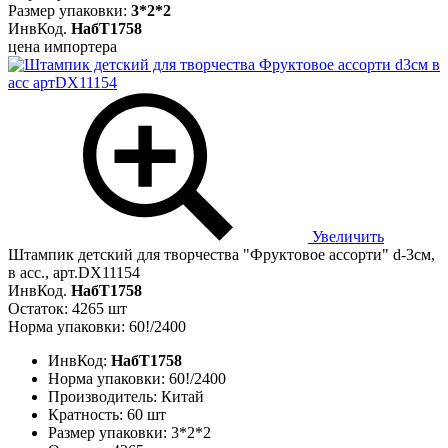
Размер упаковки:
3*2*2
ИнвКод.
НабТ1758
цена импортера
Увеличить
Штампик детский для творчества "Фруктовое ассорти" d-3см,
в асс., арт.DX11154
ИнвКод.
НабТ1758
Остаток: 4265 шт
Норма упаковки: 60!/2400
ИнвКод:
НабТ1758
Норма упаковки:
60!/2400
Производитель:
Китай
Кратность:
60 шт
Размер упаковки:
3*2*2