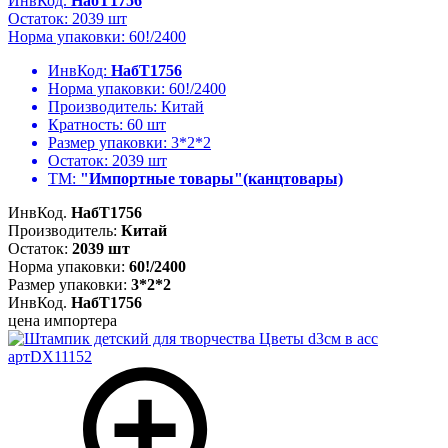
ИнвКод.
НабТ1756
Остаток: 2039 шт
Норма упаковки: 60!/2400
ИнвКод:
НабТ1756
Норма упаковки:
60!/2400
Производитель:
Китай
Кратность:
60 шт
Размер упаковки:
3*2*2
Остаток:
2039 шт
ТМ:
"Импортные товары"(канцтовары)
ИнвКод.
НабТ1756
Производитель:
Китай
Остаток:
2039 шт
Норма упаковки:
60!/2400
Размер упаковки:
3*2*2
ИнвКод.
НабТ1756
цена импортера