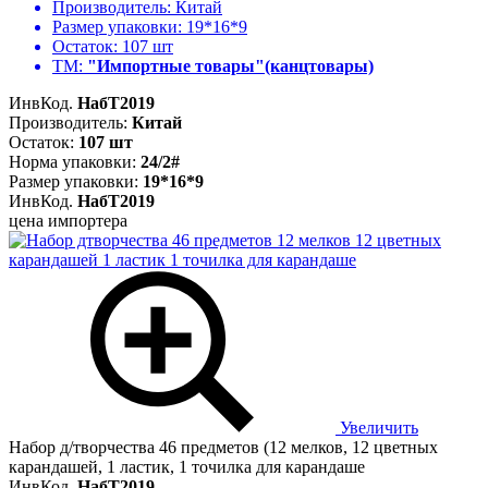
Производитель:
Китай
Размер упаковки:
19*16*9
Остаток:
107 шт
ТМ:
"Импортные товары"(канцтовары)
ИнвКод.
НабТ2019
Производитель:
Китай
Остаток:
107 шт
Норма упаковки:
24/2#
Размер упаковки:
19*16*9
ИнвКод.
НабТ2019
цена импортера
Увеличить
Набор д/творчества 46 предметов (12 мелков, 12 цветных
карандашей, 1 ластик, 1 точилка для карандаше
ИнвКод.
НабТ2019