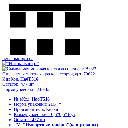
цена импортера
Смываемая меловая краска, ассорти, арт. 79022
ИнвКод.
НабТ516
Остаток: 477 шт
Норма упаковки: 216/4#
ИнвКод:
НабТ516
Норма упаковки:
216/4#
Производитель:
Китай
Размер упаковки:
10,5*9,5*10,5
Остаток:
477 шт
ТМ:
"Импортные товары"(канцтовары)