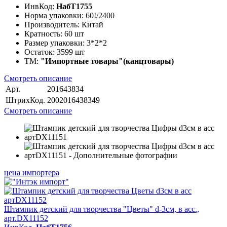
ИнвКод:
НабТ1755
Норма упаковки:
60!/2400
Производитель:
Китай
Кратность:
60 шт
Размер упаковки:
3*2*2
Остаток:
3599 шт
ТМ:
"Импортные товары"(канцтовары)
Смотреть описание
Арт.
201643834
ШтрихКод.
2002016438349
Смотреть описание
цена импортера
Штампик детский для творчества "Цветы" d-3см, в асс.,
арт.DX11152