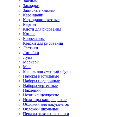
Зажимы
Закладки
Записные книжки
Карандаши
Карандаши цветные
Картон
Кисти для рисования
Книги
Корректоры
Краски для рисования
Ластики
Линейки
Лупа
Маркеры
Мел
Мешок для сменной обуви
Наборы настольные
Наборы подарочные
Наборы чертежные
Наклейки
Ножи канцелярские
Ножницы канцелярские
Обложки для документов
Обложки школьные
Пеналы, школьные папки