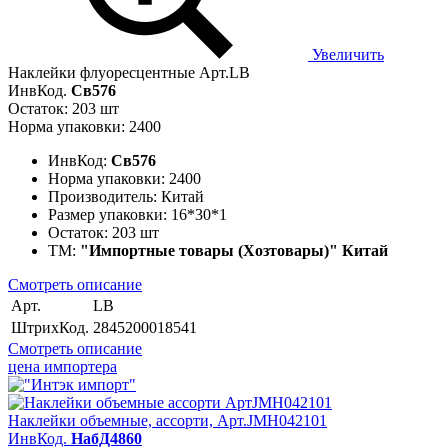
Увеличить
Наклейки флуоресцентные Арт.LB
ИнвКод.
Св576
Остаток: 203 шт
Норма упаковки: 2400
ИнвКод:
Св576
Норма упаковки:
2400
Производитель:
Китай
Размер упаковки:
16*30*1
Остаток:
203 шт
ТМ:
"Импортные товары (Хозтовары)" Китай
Смотреть описание
Арт.
LB
ШтрихКод.
2845200018541
Смотреть описание
цена импортера
Наклейки объемные, ассорти, Арт.JMH042101
ИнвКод.
НабД4860