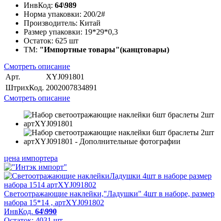
ИнвКод:
64\989
Норма упаковки:
200/2#
Производитель:
Китай
Размер упаковки:
19*29*0,3
Остаток:
625 шт
ТМ:
"Импортные товары"(канцтовары)
Смотреть описание
Арт.
XYJ091801
ШтрихКод.
2002007834891
Смотреть описание
цена импортера
Светоотражающие наклейки,"Ладушки" 4шт в наборе, размер
набора 15*14 , артXYJ091802
ИнвКод.
64\990
Остаток: 4031 шт