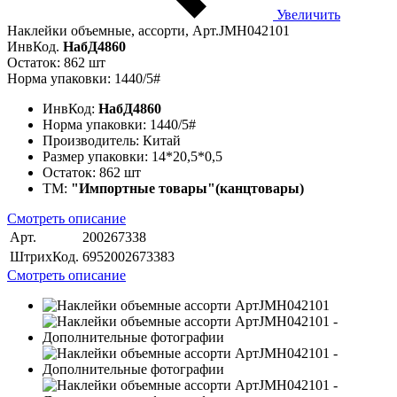
Увеличить
Наклейки объемные, ассорти, Арт.JMH042101
ИнвКод.
НабД4860
Остаток: 862 шт
Норма упаковки: 1440/5#
ИнвКод:
НабД4860
Норма упаковки:
1440/5#
Производитель:
Китай
Размер упаковки:
14*20,5*0,5
Остаток:
862 шт
ТМ:
"Импортные товары"(канцтовары)
Смотреть описание
Арт.
200267338
ШтрихКод.
6952002673383
Смотреть описание