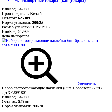
ТМ:
"Импортные товары"(канцтовары)
ИнвКод.
64\989
Производитель:
Китай
Остаток:
625 шт
Норма упаковки:
200/2#
Размер упаковки:
19*29*0,3
ИнвКод.
64\989
цена импортера
Увеличить
Набор светоотражающие наклейки (6шт)+ браслеты (2шт),
артXYJ091801
ИнвКод.
64\989
Остаток: 625 шт
Норма упаковки: 200/2#