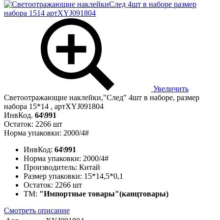
Увеличить
Светоотражающие наклейки,"След" 4шт в наборе, размер
набора 15*14 , артXYJ091804
ИнвКод.
64\991
Остаток: 2266 шт
Норма упаковки: 2000/4#
ИнвКод:
64\991
Норма упаковки:
2000/4#
Производитель:
Китай
Размер упаковки:
15*14,5*0,1
Остаток:
2266 шт
ТМ:
"Импортные товары"(канцтовары)
Смотреть описание