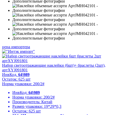
цена импортера
Набор светоотражающие наклейки (6шт)+ браслеты (2шт),
артXYJ091801
ИнвКод.
64\989
Остаток: 625 шт
Норма упаковки: 200/2#
ИнвКод:
64\989
Норма упаковки:
200/2#
Производитель:
Китай
Размер упаковки:
19*29*0,3
Остаток:
625 шт