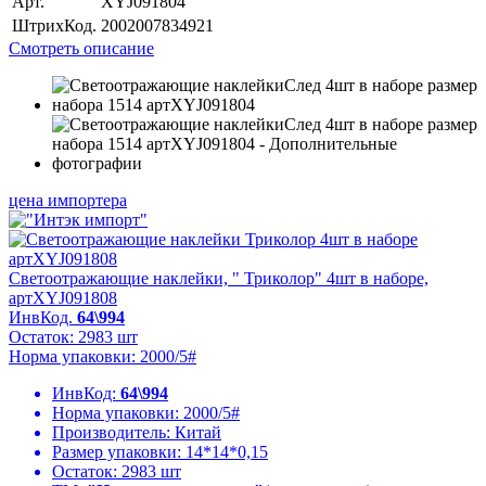
Арт.
XYJ091804
ШтрихКод.
2002007834921
Смотреть описание
цена импортера
Светоотражающие наклейки, " Триколор" 4шт в наборе,
артXYJ091808
ИнвКод.
64\994
Остаток: 2983 шт
Норма упаковки: 2000/5#
ИнвКод:
64\994
Норма упаковки:
2000/5#
Производитель:
Китай
Размер упаковки:
14*14*0,15
Остаток:
2983 шт