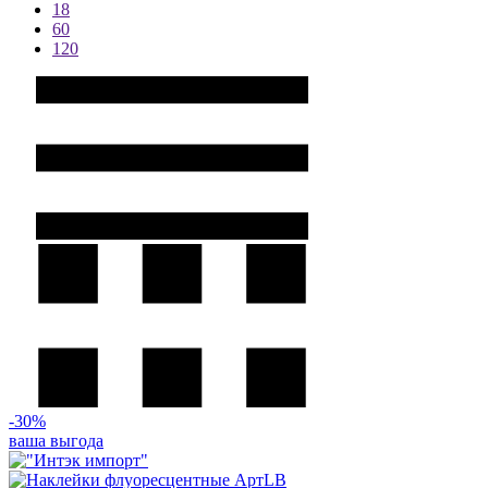
18
60
120
-30%
ваша выгода