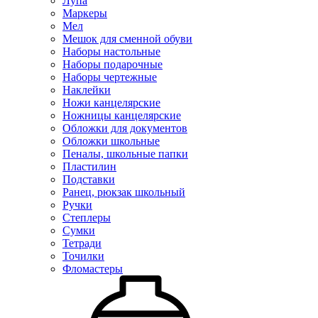
Лупа
Маркеры
Мел
Мешок для сменной обуви
Наборы настольные
Наборы подарочные
Наборы чертежные
Наклейки
Ножи канцелярские
Ножницы канцелярские
Обложки для документов
Обложки школьные
Пеналы, школьные папки
Пластилин
Подставки
Ранец, рюкзак школьный
Ручки
Степлеры
Сумки
Тетради
Точилки
Фломастеры