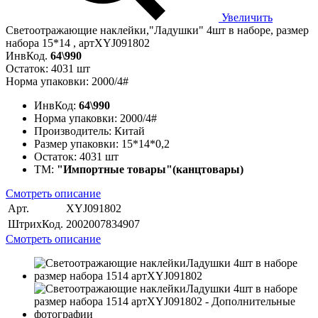
Увеличить
Светоотражающие наклейки,"Ладушки" 4шт в наборе, размер
набора 15*14 , артXYJ091802
ИнвКод.
64\990
Остаток: 4031 шт
Норма упаковки: 2000/4#
ИнвКод:
64\990
Норма упаковки:
2000/4#
Производитель:
Китай
Размер упаковки:
15*14*0,2
Остаток:
4031 шт
ТМ:
"Импортные товары"(канцтовары)
Смотреть описание
Арт.
XYJ091802
ШтрихКод.
2002007834907
Смотреть описание