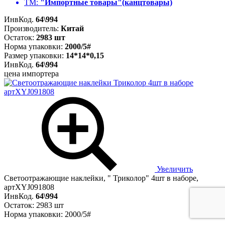
ТМ:
"Импортные товары"(канцтовары)
ИнвКод.
64\994
Производитель:
Китай
Остаток:
2983 шт
Норма упаковки:
2000/5#
Размер упаковки:
14*14*0,15
ИнвКод.
64\994
цена импортера
Увеличить
Светоотражающие наклейки, " Триколор" 4шт в наборе,
артXYJ091808
ИнвКод.
64\994
Остаток: 2983 шт
Норма упаковки: 2000/5#