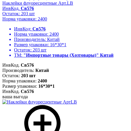
Наклейки флуоресцентные Арт.LB
ИнвКод.
Св576
Остаток: 203 шт
Норма упаковки: 2400
ИнвКод:
Св576
Норма упаковки:
2400
Производитель:
Китай
Размер упаковки:
16*30*1
Остаток:
203 шт
ТМ:
"Импортные товары (Хозтовары)" Китай
ИнвКод.
Св576
Производитель:
Китай
Остаток:
203 шт
Норма упаковки:
2400
Размер упаковки:
16*30*1
ИнвКод.
Св576
ваша выгода