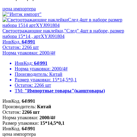
цена импортера
Светоотражающие наклейки,"След" 4шт в наборе, размер
набора 15*14 , артXYJ091804
ИнвКод.
64\991
Остаток: 2266 шт
Норма упаковки: 2000/4#
ИнвКод:
64\991
Норма упаковки:
2000/4#
Производитель:
Китай
Размер упаковки:
15*14,5*0,1
Остаток:
2266 шт
ТМ:
"Импортные товары"(канцтовары)
ИнвКод.
64\991
Производитель:
Китай
Остаток:
2266 шт
Норма упаковки:
2000/4#
Размер упаковки:
15*14,5*0,1
ИнвКод.
64\991
цена импортера