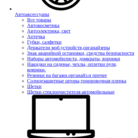
Автоаксессуары
Все товары
Автокосметика
Автоэлектрика, свет
Аптечка
Губки, салфетки
Держатели моб.устройств,органайзеры
Знак аварийной остановки, средства безопасности
Наборы автомобилиста, домкраты, воронки
Накидки на сиденье, чехлы, оплетки руля,
коврики.
Резинки на багажн.органайз.и прочее
Солнцезащитные шторы,тонировочная пленка
Щетки
Щетки стеклоочистителя автомобильные