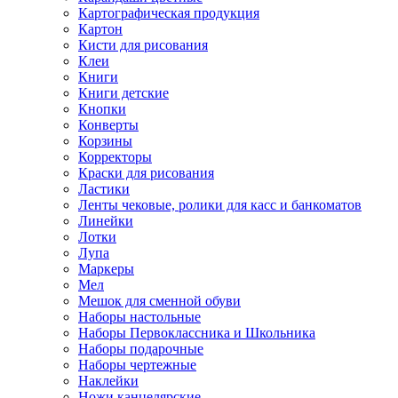
Картографическая продукция
Картон
Кисти для рисования
Клеи
Книги
Книги детские
Кнопки
Конверты
Корзины
Корректоры
Краски для рисования
Ластики
Ленты чековые, ролики для касс и банкоматов
Линейки
Лотки
Лупа
Маркеры
Мел
Мешок для сменной обуви
Наборы настольные
Наборы Первоклассника и Школьника
Наборы подарочные
Наборы чертежные
Наклейки
Ножи канцелярские