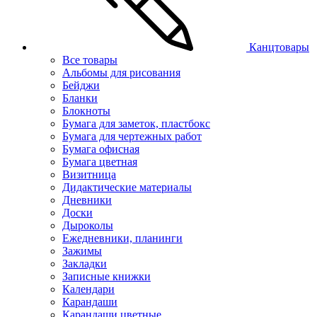
Канцтовары
Все товары
Альбомы для рисования
Бейджи
Бланки
Блокноты
Бумага для заметок, пластбокс
Бумага для чертежных работ
Бумага офисная
Бумага цветная
Визитница
Дидактические материалы
Дневники
Доски
Дыроколы
Ежедневники, планинги
Зажимы
Закладки
Записные книжки
Календари
Карандаши
Карандаши цветные