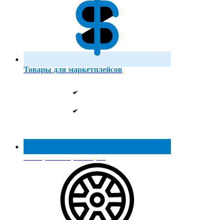
Товары для маркетплейсов
Реестр МинПромТорга