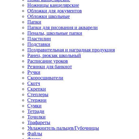
Ножницы канцелярские
Обложки для документов
Обложки школьные
Папки
Папки для рисования и акварели
Пеналы, школьные папки
Пластилин
Подставки
Поздравительная и наградная продукция
Ранец, рюкзак школьный
Расписание уроков
Резинки для банкнот
Ручки
Скоросшиватели
Скотч
Скрепки
Степлеры
Стержни
Сумки
Тетради
Точилки
Трафареты
Увлажнитель пальцев/Губочницы
Файлы