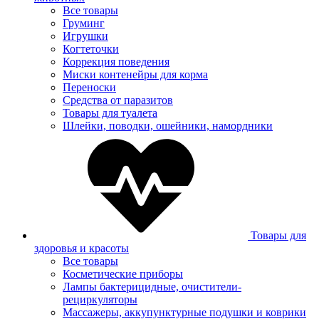
Все товары
Груминг
Игрушки
Когтеточки
Коррекция поведения
Миски контенейры для корма
Переноски
Средства от паразитов
Товары для туалета
Шлейки, поводки, ошейники, намордники
Товары для
здоровья и красоты
Все товары
Косметические приборы
Лампы бактерицидные, очистители-
рециркуляторы
Массажеры, аккупунктурные подушки и коврики