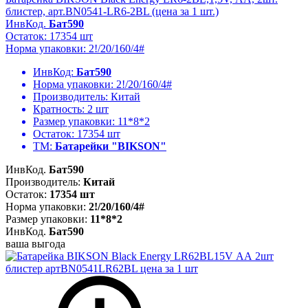
блистер, арт.BN0541-LR6-2BL (цена за 1 шт.)
ИнвКод.
Бат590
Остаток: 17354 шт
Норма упаковки: 2!/20/160/4#
ИнвКод:
Бат590
Норма упаковки:
2!/20/160/4#
Производитель:
Китай
Кратность:
2 шт
Размер упаковки:
11*8*2
Остаток:
17354 шт
ТМ:
Батарейки "BIKSON"
ИнвКод.
Бат590
Производитель:
Китай
Остаток:
17354 шт
Норма упаковки:
2!/20/160/4#
Размер упаковки:
11*8*2
ИнвКод.
Бат590
ваша выгода