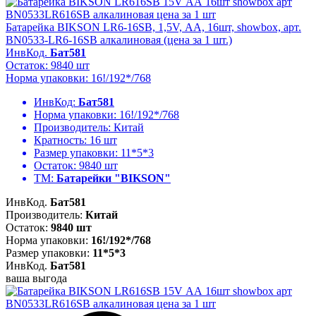
Батарейка BIKSON LR6-16SB, 1,5V, АА, 16шт, showbox, арт.
BN0533-LR6-16SB алкалиновая (цена за 1 шт.)
ИнвКод.
Бат581
Остаток: 9840 шт
Норма упаковки: 16!/192*/768
ИнвКод:
Бат581
Норма упаковки:
16!/192*/768
Производитель:
Китай
Кратность:
16 шт
Размер упаковки:
11*5*3
Остаток:
9840 шт
ТМ:
Батарейки "BIKSON"
ИнвКод.
Бат581
Производитель:
Китай
Остаток:
9840 шт
Норма упаковки:
16!/192*/768
Размер упаковки:
11*5*3
ИнвКод.
Бат581
ваша выгода