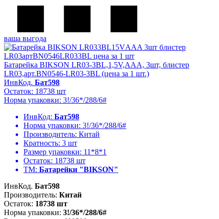
ваша выгода
Батарейка BIKSON LR03-3BL,1,5V,ААA, 3шт, блистер
LR03,арт.BN0546-LR03-3BL (цена за 1 шт.)
ИнвКод.
Бат598
Остаток: 18738 шт
Норма упаковки: 3!/36*/288/6#
ИнвКод:
Бат598
Норма упаковки:
3!/36*/288/6#
Производитель:
Китай
Кратность:
3 шт
Размер упаковки:
11*8*1
Остаток:
18738 шт
ТМ:
Батарейки "BIKSON"
ИнвКод.
Бат598
Производитель:
Китай
Остаток:
18738 шт
Норма упаковки:
3!/36*/288/6#