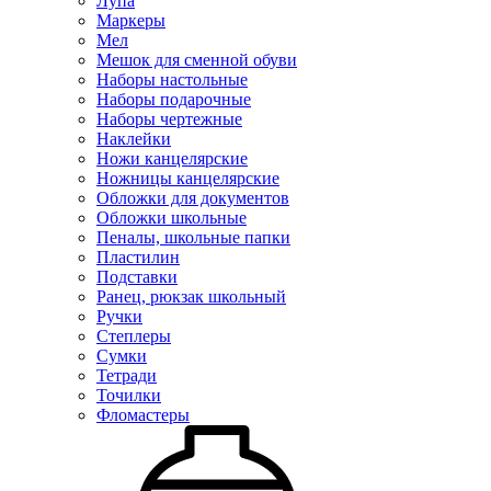
Лупа
Маркеры
Мел
Мешок для сменной обуви
Наборы настольные
Наборы подарочные
Наборы чертежные
Наклейки
Ножи канцелярские
Ножницы канцелярские
Обложки для документов
Обложки школьные
Пеналы, школьные папки
Пластилин
Подставки
Ранец, рюкзак школьный
Ручки
Степлеры
Сумки
Тетради
Точилки
Фломастеры