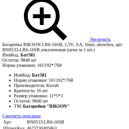
Увеличить
Батарейка BIKSON LR6-16SB, 1,5V, АА, 16шт, showbox, арт.
BN0533-LR6-16SB алкалиновая (цена за 1 шт.)
ИнвКод.
Бат581
Остаток: 9840 шт
Норма упаковки: 16!/192*/768
ИнвКод:
Бат581
Норма упаковки:
16!/192*/768
Производитель:
Китай
Кратность:
16 шт
Размер упаковки:
11*5*3
Остаток:
9840 шт
ТМ:
Батарейки "BIKSON"
Смотреть описание
Арт.
BN0533-LR6-16SB
ШтрихКод.
4673730405863