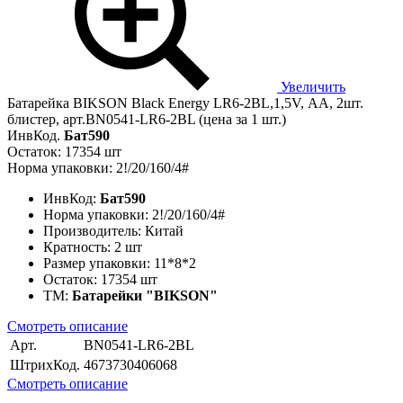
Увеличить
Батарейка BIKSON Black Energy LR6-2BL,1,5V, АА, 2шт.
блистер, арт.BN0541-LR6-2BL (цена за 1 шт.)
ИнвКод.
Бат590
Остаток: 17354 шт
Норма упаковки: 2!/20/160/4#
ИнвКод:
Бат590
Норма упаковки:
2!/20/160/4#
Производитель:
Китай
Кратность:
2 шт
Размер упаковки:
11*8*2
Остаток:
17354 шт
ТМ:
Батарейки "BIKSON"
Смотреть описание
Арт.
BN0541-LR6-2BL
ШтрихКод.
4673730406068
Смотреть описание