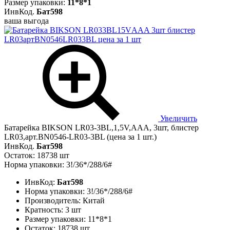
Размер упаковки:
11*8*1
ИнвКод.
Бат598
ваша выгода
Увеличить
Батарейка BIKSON LR03-3BL,1,5V,ААA, 3шт, блистер
LR03,арт.BN0546-LR03-3BL (цена за 1 шт.)
ИнвКод.
Бат598
Остаток: 18738 шт
Норма упаковки: 3!/36*/288/6#
ИнвКод:
Бат598
Норма упаковки:
3!/36*/288/6#
Производитель:
Китай
Кратность:
3 шт
Размер упаковки:
11*8*1
Остаток:
18738 шт