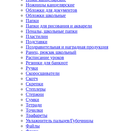
Ножницы канцелярские
Обложки для документов
Обложки школьные
Папки
Папки для рисования и акварели
Пеналы, школьные папки
Пластилин
Подставки
Поздравительная и наградная продукция
Ранец, рюкзак школьный
Расписание уроков
Резинки для банкнот
Ручки
Скоросшиватели
Скотч
Скрепки
Степлеры
Стержни
Сумки
Тетради
Точилки
Трафареты
Увлажнитель пальцев/Губочницы
Файлы