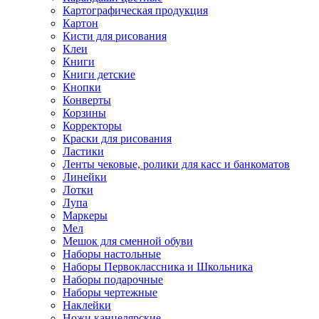
Картографическая продукция
Картон
Кисти для рисования
Клеи
Книги
Книги детские
Кнопки
Конверты
Корзины
Корректоры
Краски для рисования
Ластики
Ленты чековые, ролики для касс и банкоматов
Линейки
Лотки
Лупа
Маркеры
Мел
Мешок для сменной обуви
Наборы настольные
Наборы Первоклассника и Школьника
Наборы подарочные
Наборы чертежные
Наклейки
Ножи канцелярские