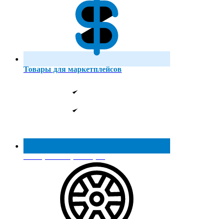
Товары для маркетплейсов
Реестр МинПромТорга