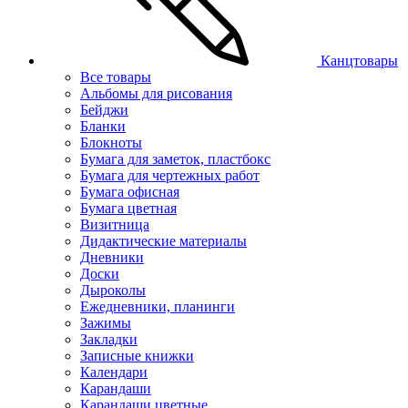
Канцтовары
Все товары
Альбомы для рисования
Бейджи
Бланки
Блокноты
Бумага для заметок, пластбокс
Бумага для чертежных работ
Бумага офисная
Бумага цветная
Визитница
Дидактические материалы
Дневники
Доски
Дыроколы
Ежедневники, планинги
Зажимы
Закладки
Записные книжки
Календари
Карандаши
Карандаши цветные