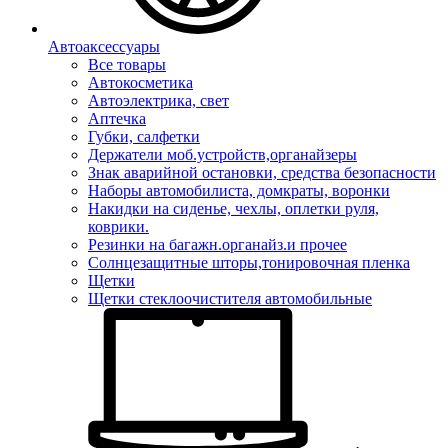
Автоаксессуары
Все товары
Автокосметика
Автоэлектрика, свет
Аптечка
Губки, салфетки
Держатели моб.устройств,органайзеры
Знак аварийной остановки, средства безопасности
Наборы автомобилиста, домкраты, воронки
Накидки на сиденье, чехлы, оплетки руля,
коврики.
Резинки на багажн.органайз.и прочее
Солнцезащитные шторы,тонировочная пленка
Щетки
Щетки стеклоочистителя автомобильные