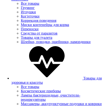
Все товары
Груминг
Игрушки
Когтеточки
Коррекция поведения
Миски контенейры для корма
Переноски
Средства от паразитов
Товары для туалета
Шлейки, поводки, ошейники, намордники
Товары для
здоровья и красоты
Все товары
Косметические приборы
Лампы бактерицидные, очистители-
рециркуляторы
Массажеры, аккупунктурные подушки и коврики