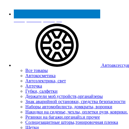
Реестр МинПромТорга
Автоаксессуа
Все товары
Автокосметика
Автоэлектрика, свет
Аптечка
Губки, салфетки
Держатели моб.устройств,органайзеры
Знак аварийной остановки, средства безопасности
Наборы автомобилиста, домкраты, воронки
Накидки на сиденье, чехлы, оплетки руля, коврики.
Резинки на багажн.органайз.и прочее
Солнцезащитные шторы,тонировочная пленка
Щетки