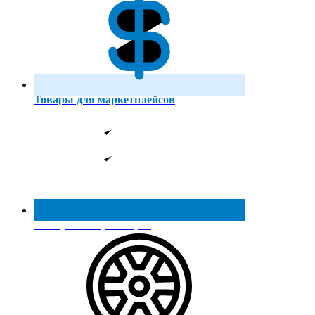
Товары для маркетплейсов
Реестр МинПромТорга