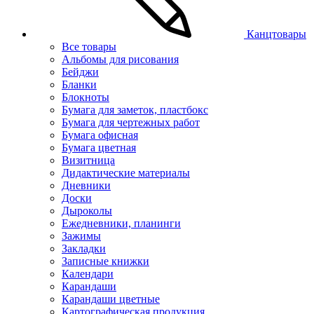
Канцтовары
Все товары
Альбомы для рисования
Бейджи
Бланки
Блокноты
Бумага для заметок, пластбокс
Бумага для чертежных работ
Бумага офисная
Бумага цветная
Визитница
Дидактические материалы
Дневники
Доски
Дыроколы
Ежедневники, планинги
Зажимы
Закладки
Записные книжки
Календари
Карандаши
Карандаши цветные
Картографическая продукция