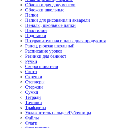
Обложки для документов
Обложки школьные
Папки
Папки для рисования и акварели
Пеналы, школьные папки
Пластилин
Подставки
Поздравительная и наградная продукция
Ранец, рюкзак школьный
Расписание уроков
Резинки для банкнот
Ручки
Скоросшиватели
Скотч
Скрепки
Степлеры
Стержни
Сумки
Тетради
Точилки
Трафареты
Увлажнитель пальцев/Губочницы
Файлы
Флаги