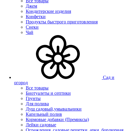
Все товары
Джем
Кондитерские изделия
Конфетки
Продукты быстрого приготовления
Снеки
Чай
Сад и
огород
Все товары
Биотуалеты и септики
Грунты
Для полива
Душ садовый,умывальники
Капельный полив
Кормовые добавки (Премиксы)
Лейки садовые
Ограждения, садовые решетки, арки, бордюрная