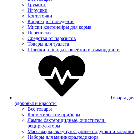
Груминг
Игрушки
Когтеточки
Коррекция поведения
Миски контенейры для корма
Переноски
Средства от паразитов
Товары для туалета
Шлейки, поводки, ошейники, намордники
Товары для
здоровья и красоты
Все товары
Косметические приборы
Лампы бактерицидные, очистители-
рециркуляторы
Массажеры, аккупунктурные подушки и коврики
Наборы для маникюра,педикюра