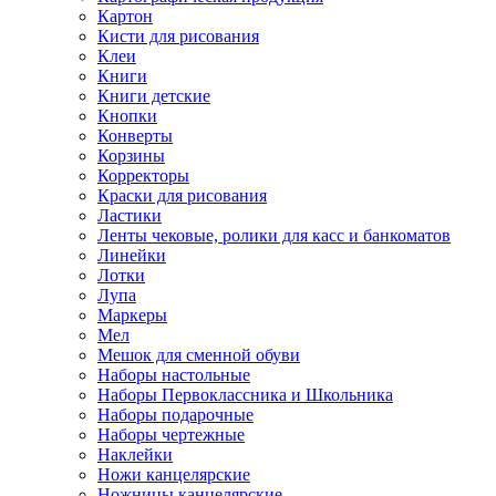
Картон
Кисти для рисования
Клеи
Книги
Книги детские
Кнопки
Конверты
Корзины
Корректоры
Краски для рисования
Ластики
Ленты чековые, ролики для касс и банкоматов
Линейки
Лотки
Лупа
Маркеры
Мел
Мешок для сменной обуви
Наборы настольные
Наборы Первоклассника и Школьника
Наборы подарочные
Наборы чертежные
Наклейки
Ножи канцелярские
Ножницы канцелярские