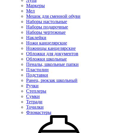
Лупа
Маркеры
Мел
Мешок для сменной обуви
Наборы настольные
Наборы подарочные
Наборы чертежные
Наклейки
Ножи канцелярские
Ножницы канцелярские
Обложки для документов
Обложки школьные
Пеналы, школьные папки
Пластилин
Подставки
Ранец, рюкзак школьный
Ручки
Степлеры
Сумки
Тетради
Точилки
Фломастеры