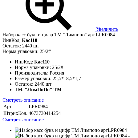
Увеличить
Набор касс букв и цифр ТМ "Лимпопо" арт.LPR0984
ИнвКод.
Кас110
Остаток: 2440 шт
Норма упаковки: 25/2#
ИнвКод:
Кас110
Норма упаковки:
25/2#
Производитель:
Россия
Размер упаковки:
25,5*18,5*1,7
Остаток:
2440 шт
ТМ:
"ЛимПоПо" ТМ
Смотреть описание
Арт.
LPR0984
ШтрихКод.
4673730414254
Смотреть описание