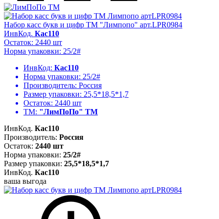
Набор касс букв и цифр ТМ "Лимпопо" арт.LPR0984
ИнвКод.
Кас110
Остаток: 2440 шт
Норма упаковки: 25/2#
ИнвКод:
Кас110
Норма упаковки:
25/2#
Производитель:
Россия
Размер упаковки:
25,5*18,5*1,7
Остаток:
2440 шт
ТМ:
"ЛимПоПо" ТМ
ИнвКод.
Кас110
Производитель:
Россия
Остаток:
2440 шт
Норма упаковки:
25/2#
Размер упаковки:
25,5*18,5*1,7
ИнвКод.
Кас110
ваша выгода