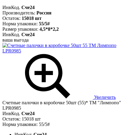
ИнвКод.
Сче24
Производитель:
Россия
Остаток:
15018 шт
Норма упаковки:
55/5#
Размер упаковки:
4,5*8*2,2
ИнвКод.
Сче24
ваша выгода
Увеличить
Счетные палочки в коробочке 50шт (55)* ТМ "Лимпопо"
LPR0985
ИнвКод.
Сче24
Остаток: 15018 шт
Норма упаковки: 55/5#
ИнвКод:
Сче24