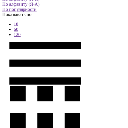
По алфавиту (Я-А)
По популярности
Показывать по
18
60
120