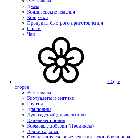
Все товары
Джем
Кондитерские изделия
Конфетки
Продукты быстрого приготовления
Снеки
Чай
Сад и
огород
Все товары
Биотуалеты и септики
Грунты
Для полива
Душ садовый,умывальники
Капельный полив
Кормовые добавки (Премиксы)
Лейки садовые
Ограждения, садовые решетки, арки, бордюрная