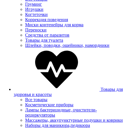
Груминг
Игрушки
Когтеточки
Коррекция поведения
Миски контенейры для корма
Переноски
Средства от паразитов
Товары для туалета
Шлейки, поводки, ошейники, намордники
Товары для
здоровья и красоты
Все товары
Косметические приборы
Лампы бактерицидные, очистители-
рециркуляторы
Массажеры, аккупунктурные подушки и коврики
Наборы для маникюра,педикюра