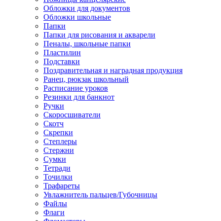
Обложки для документов
Обложки школьные
Папки
Папки для рисования и акварели
Пеналы, школьные папки
Пластилин
Подставки
Поздравительная и наградная продукция
Ранец, рюкзак школьный
Расписание уроков
Резинки для банкнот
Ручки
Скоросшиватели
Скотч
Скрепки
Степлеры
Стержни
Сумки
Тетради
Точилки
Трафареты
Увлажнитель пальцев/Губочницы
Файлы
Флаги