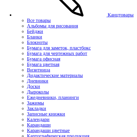
Канцтовары
Все товары
Альбомы для рисования
Бейджи
Бланки
Блокноты
Бумага для заметок, пластбокс
Бумага для чертежных работ
Бумага офисная
Бумага цветная
Визитница
Дидактические материалы
Дневники
Доски
Дыроколы
Ежедневники, планинги
Зажимы
Закладки
Записные книжки
Календари
Карандаши
Карандаши цветные
Картографическая продукция