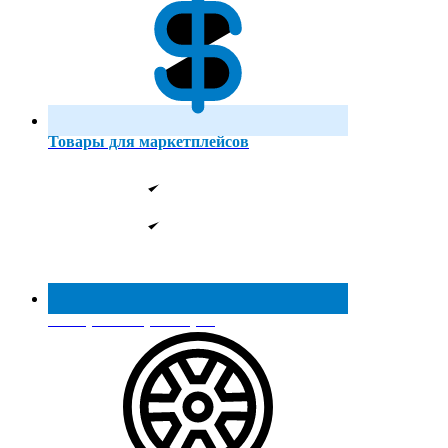
Товары для маркетплейсов
Реестр МинПромТорга