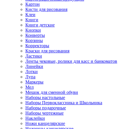
Картон
Кисти для рисования
Клеи
Книги
Книги детские
Кнопки
Конверты
Корзины
Корректоры
Краски для рисования
Ластики
Ленты чековые, ролики для касс и банкоматов
Линейки
Лотки
Лупа
Маркеры
Мел
Мешок для сменной обуви
Наборы настольные
Наборы Первоклассника и Школьника
Наборы подарочные
Наборы чертежные
Наклейки
Ножи канцелярские
Ножницы канцелярские