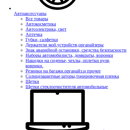
Автоаксессуары
Все товары
Автокосметика
Автоэлектрика, свет
Аптечка
Губки, салфетки
Держатели моб.устройств,органайзеры
Знак аварийной остановки, средства безопасности
Наборы автомобилиста, домкраты, воронки
Накидки на сиденье, чехлы, оплетки руля,
коврики.
Резинки на багажн.органайз.и прочее
Солнцезащитные шторы,тонировочная пленка
Щетки
Щетки стеклоочистителя автомобильные