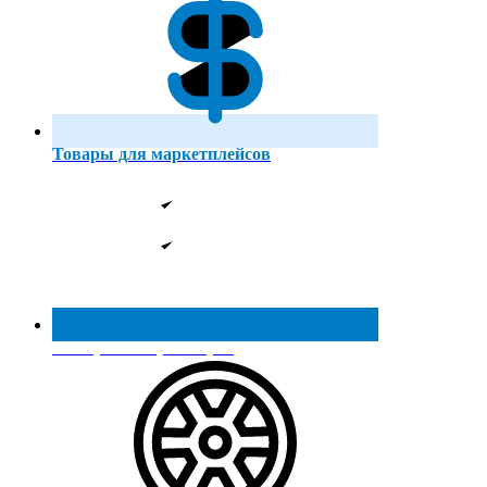
Товары для маркетплейсов
Реестр МинПромТорга