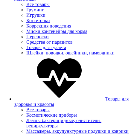
Все товары
Груминг
Игрушки
Когтеточки
Коррекция поведения
Миски контенейры для корма
Переноски
Средства от паразитов
Товары для туалета
Шлейки, поводки, ошейники, намордники
Товары для
здоровья и красоты
Все товары
Косметические приборы
Лампы бактерицидные, очистители-
рециркуляторы
Массажеры, аккупунктурные подушки и коврики