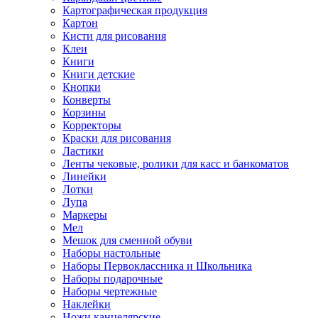
Картографическая продукция
Картон
Кисти для рисования
Клеи
Книги
Книги детские
Кнопки
Конверты
Корзины
Корректоры
Краски для рисования
Ластики
Ленты чековые, ролики для касс и банкоматов
Линейки
Лотки
Лупа
Маркеры
Мел
Мешок для сменной обуви
Наборы настольные
Наборы Первоклассника и Школьника
Наборы подарочные
Наборы чертежные
Наклейки
Ножи канцелярские