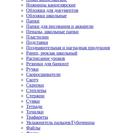
Ножницы канцелярские
Обложки для документов
Обложки школьные
Папки
Папки для рисования и акварели
Пеналы, школьные папки
Пластилин
Подставки
Поздравительная и наградная продукция
Ранец, рюкзак школьный
Расписание уроков
Резинки для банкнот
Ручки
Скоросшиватели
Скотч
Скрепки
Степлеры
Стержни
Сумки
Тетради
Точилки
Трафареты
Увлажнитель пальцев/Губочницы
Файлы