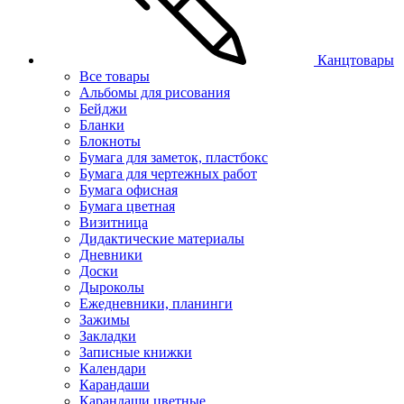
Канцтовары
Все товары
Альбомы для рисования
Бейджи
Бланки
Блокноты
Бумага для заметок, пластбокс
Бумага для чертежных работ
Бумага офисная
Бумага цветная
Визитница
Дидактические материалы
Дневники
Доски
Дыроколы
Ежедневники, планинги
Зажимы
Закладки
Записные книжки
Календари
Карандаши
Карандаши цветные