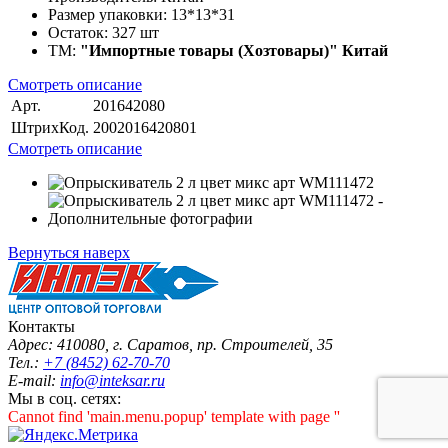
Размер упаковки:
13*13*31
Остаток:
327 шт
ТМ:
"Импортные товары (Хозтовары)" Китай
Смотреть описание
Арт.
201642080
ШтрихКод.
2002016420801
Смотреть описание
Вернуться наверх
Контакты
Адрес: 410080, г. Саратов, пр. Строителей, 35
Тел.:
+7 (8452) 62-70-70
E-mail:
info@inteksar.ru
Мы в соц. сетях:
Cannot find 'main.menu.popup' template with page ''