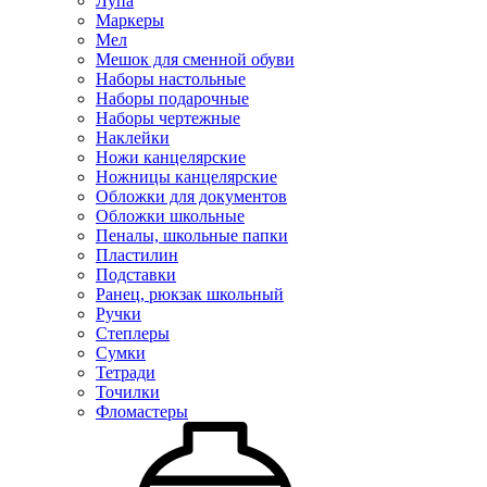
Лупа
Маркеры
Мел
Мешок для сменной обуви
Наборы настольные
Наборы подарочные
Наборы чертежные
Наклейки
Ножи канцелярские
Ножницы канцелярские
Обложки для документов
Обложки школьные
Пеналы, школьные папки
Пластилин
Подставки
Ранец, рюкзак школьный
Ручки
Степлеры
Сумки
Тетради
Точилки
Фломастеры