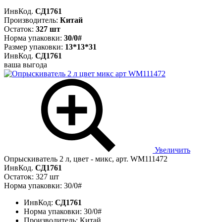
ИнвКод.
СД1761
Производитель:
Китай
Остаток:
327 шт
Норма упаковки:
30/0#
Размер упаковки:
13*13*31
ИнвКод.
СД1761
ваша выгода
Увеличить
Опрыскиватель 2 л, цвет - микс, арт. WM111472
ИнвКод.
СД1761
Остаток: 327 шт
Норма упаковки: 30/0#
ИнвКод:
СД1761
Норма упаковки:
30/0#
Производитель:
Китай