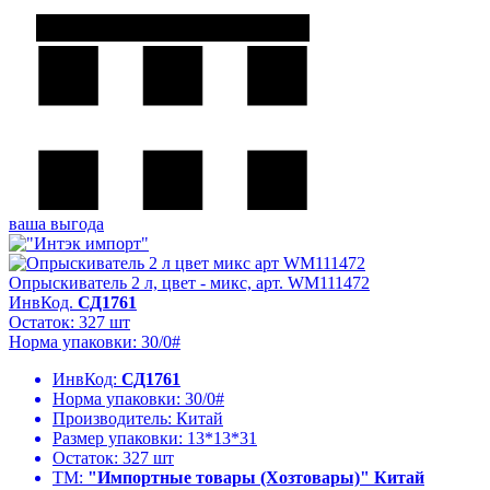
ваша выгода
Опрыскиватель 2 л, цвет - микс, арт. WM111472
ИнвКод.
СД1761
Остаток: 327 шт
Норма упаковки: 30/0#
ИнвКод:
СД1761
Норма упаковки:
30/0#
Производитель:
Китай
Размер упаковки:
13*13*31
Остаток:
327 шт
ТМ:
"Импортные товары (Хозтовары)" Китай