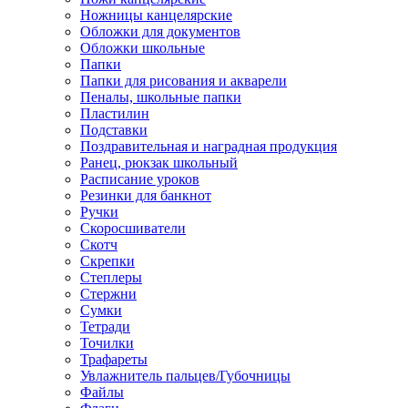
Ножницы канцелярские
Обложки для документов
Обложки школьные
Папки
Папки для рисования и акварели
Пеналы, школьные папки
Пластилин
Подставки
Поздравительная и наградная продукция
Ранец, рюкзак школьный
Расписание уроков
Резинки для банкнот
Ручки
Скоросшиватели
Скотч
Скрепки
Степлеры
Стержни
Сумки
Тетради
Точилки
Трафареты
Увлажнитель пальцев/Губочницы
Файлы