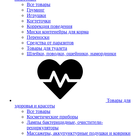
Все товары
Груминг
Игрушки
Когтеточки
Коррекция поведения
Миски контенейры для корма
Переноски
Средства от паразитов
Товары для туалета
Шлейки, поводки, ошейники, намордники
Товары для
здоровья и красоты
Все товары
Косметические приборы
Лампы бактерицидные, очистители-
рециркуляторы
Массажеры, аккупунктурные подушки и коврики