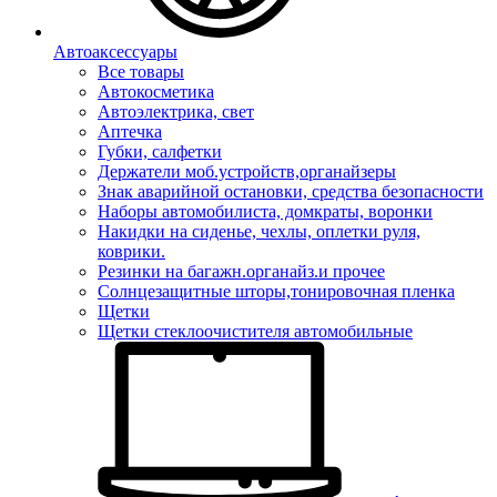
Автоаксессуары
Все товары
Автокосметика
Автоэлектрика, свет
Аптечка
Губки, салфетки
Держатели моб.устройств,органайзеры
Знак аварийной остановки, средства безопасности
Наборы автомобилиста, домкраты, воронки
Накидки на сиденье, чехлы, оплетки руля,
коврики.
Резинки на багажн.органайз.и прочее
Солнцезащитные шторы,тонировочная пленка
Щетки
Щетки стеклоочистителя автомобильные