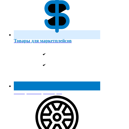
Товары для маркетплейсов
Реестр МинПромТорга