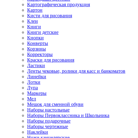
Картографическая продукция
Картон
Кисти для рисования
Клеи
Книги
Книги детские
Кнопки
Конверты
Корзины
Корректоры
Краски для рисования
Ластики
Ленты чековые, ролики для касс и банкоматов
Линейки
Лотки
Лупа
Маркеры
Мел
Мешок для сменной обуви
Наборы настольные
Наборы Первоклассника и Школьника
Наборы подарочные
Наборы чертежные
Наклейки
Ножи канцелярские