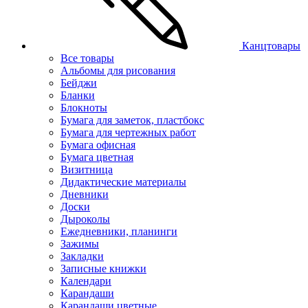
Канцтовары
Все товары
Альбомы для рисования
Бейджи
Бланки
Блокноты
Бумага для заметок, пластбокс
Бумага для чертежных работ
Бумага офисная
Бумага цветная
Визитница
Дидактические материалы
Дневники
Доски
Дыроколы
Ежедневники, планинги
Зажимы
Закладки
Записные книжки
Календари
Карандаши
Карандаши цветные