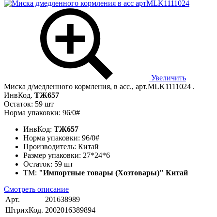
Увеличить
Миска д/медленного кормления, в асс., арт.MLK1111024 .
ИнвКод.
ТЖ657
Остаток: 59 шт
Норма упаковки: 96/0#
ИнвКод:
ТЖ657
Норма упаковки:
96/0#
Производитель:
Китай
Размер упаковки:
27*24*6
Остаток:
59 шт
ТМ:
"Импортные товары (Хозтовары)" Китай
Смотреть описание
Арт.
201638989
ШтрихКод.
2002016389894