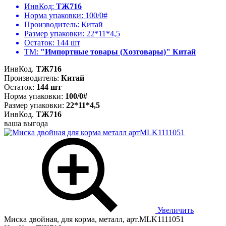
ИнвКод:
ТЖ716
Норма упаковки:
100/0#
Производитель:
Китай
Размер упаковки:
22*11*4,5
Остаток:
144 шт
ТМ:
"Импортные товары (Хозтовары)" Китай
ИнвКод.
ТЖ716
Производитель:
Китай
Остаток:
144 шт
Норма упаковки:
100/0#
Размер упаковки:
22*11*4,5
ИнвКод.
ТЖ716
ваша выгода
Увеличить
Миска двойная, для корма, металл, арт.MLK1111051