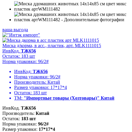
ваша выгода
Миска д/корма, в асс., пластик, арт. MLK1111015
ИнвКод.
ТЖ656
Остаток: 183 шт
Норма упаковки: 96/2#
ИнвКод:
ТЖ656
Норма упаковки:
96/2#
Производитель:
Китай
Размер упаковки:
17*17*4
Остаток:
183 шт
ТМ:
"Импортные товары (Хозтовары)" Китай
ИнвКод.
ТЖ656
Производитель:
Китай
Остаток:
183 шт
Норма упаковки:
96/2#
Размер упаковки:
17*17*4