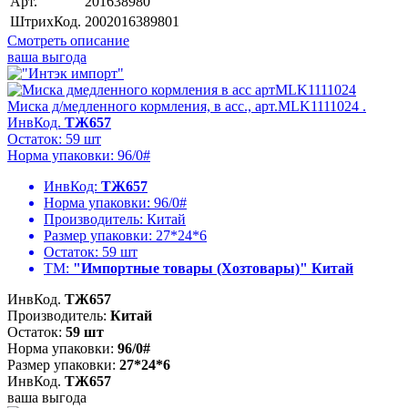
Арт.
201638980
ШтрихКод.
2002016389801
Смотреть описание
ваша выгода
Миска д/медленного кормления, в асс., арт.MLK1111024 .
ИнвКод.
ТЖ657
Остаток: 59 шт
Норма упаковки: 96/0#
ИнвКод:
ТЖ657
Норма упаковки:
96/0#
Производитель:
Китай
Размер упаковки:
27*24*6
Остаток:
59 шт
ТМ:
"Импортные товары (Хозтовары)" Китай
ИнвКод.
ТЖ657
Производитель:
Китай
Остаток:
59 шт
Норма упаковки:
96/0#
Размер упаковки:
27*24*6
ИнвКод.
ТЖ657
ваша выгода