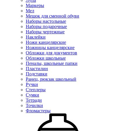
Лупа
Маркеры
Мел
Мешок для сменной обуви
Наборы настольные
Наборы подарочные
Наборы чертежные
Наклейки
Ножи канцелярские
Ножницы канцелярские
Обложки для документов
Обложки школьные
Пеналы, школьные папки
Пластилин
Подставки
Ранец, рюкзак школьный
Ручки
Степлеры
Сумки
Тетради
Точилки
Фломастеры