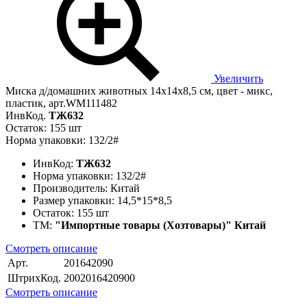
Увеличить
Миска д/домашних животных 14x14x8,5 см, цвет - микс,
пластик, арт.WM111482
ИнвКод.
ТЖ632
Остаток: 155 шт
Норма упаковки: 132/2#
ИнвКод:
ТЖ632
Норма упаковки:
132/2#
Производитель:
Китай
Размер упаковки:
14,5*15*8,5
Остаток:
155 шт
ТМ:
"Импортные товары (Хозтовары)" Китай
Смотреть описание
Арт.
201642090
ШтрихКод.
2002016420900
Смотреть описание