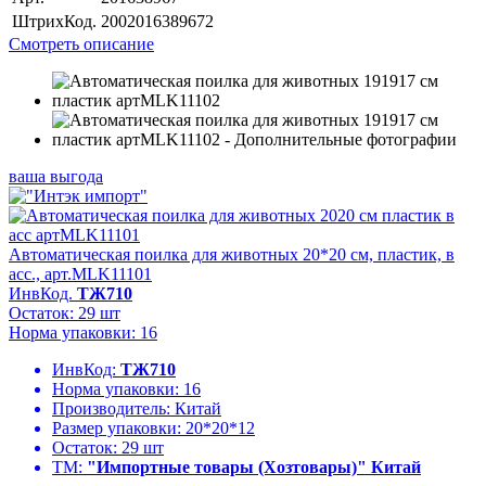
ШтрихКод.
2002016389672
Смотреть описание
ваша выгода
Автоматическая поилка для животных 20*20 см, пластик, в
асс., арт.MLK11101
ИнвКод.
ТЖ710
Остаток: 29 шт
Норма упаковки: 16
ИнвКод:
ТЖ710
Норма упаковки:
16
Производитель:
Китай
Размер упаковки:
20*20*12
Остаток:
29 шт
ТМ:
"Импортные товары (Хозтовары)" Китай