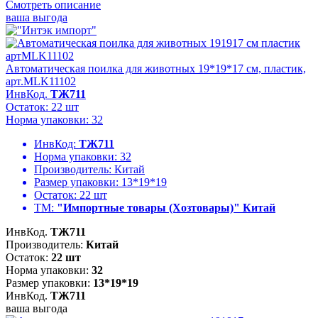
Смотреть описание
ваша выгода
Автоматическая поилка для животных 19*19*17 см, пластик,
арт.MLK11102
ИнвКод.
ТЖ711
Остаток: 22 шт
Норма упаковки: 32
ИнвКод:
ТЖ711
Норма упаковки:
32
Производитель:
Китай
Размер упаковки:
13*19*19
Остаток:
22 шт
ТМ:
"Импортные товары (Хозтовары)" Китай
ИнвКод.
ТЖ711
Производитель:
Китай
Остаток:
22 шт
Норма упаковки:
32
Размер упаковки:
13*19*19
ИнвКод.
ТЖ711
ваша выгода