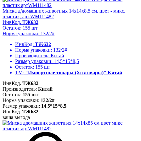
Миска д/домашних животных 14x14x8,5 см, цвет - микс,
пластик, арт.WM111482
ИнвКод.
ТЖ632
Остаток: 155 шт
Норма упаковки: 132/2#
ИнвКод:
ТЖ632
Норма упаковки:
132/2#
Производитель:
Китай
Размер упаковки:
14,5*15*8,5
Остаток:
155 шт
ТМ:
"Импортные товары (Хозтовары)" Китай
ИнвКод.
ТЖ632
Производитель:
Китай
Остаток:
155 шт
Норма упаковки:
132/2#
Размер упаковки:
14,5*15*8,5
ИнвКод.
ТЖ632
ваша выгода