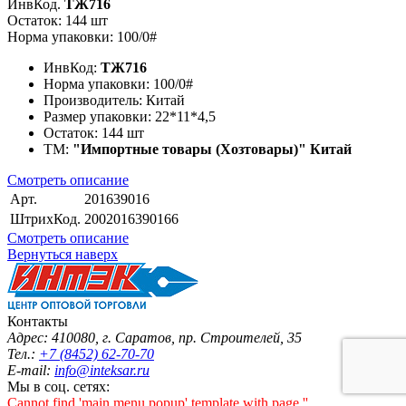
ИнвКод.
ТЖ716
Остаток: 144 шт
Норма упаковки: 100/0#
ИнвКод:
ТЖ716
Норма упаковки:
100/0#
Производитель:
Китай
Размер упаковки:
22*11*4,5
Остаток:
144 шт
ТМ:
"Импортные товары (Хозтовары)" Китай
Смотреть описание
Арт.
201639016
ШтрихКод.
2002016390166
Смотреть описание
Вернуться наверх
Контакты
Адрес: 410080, г. Саратов, пр. Строителей, 35
Тел.:
+7 (8452) 62-70-70
E-mail:
info@inteksar.ru
Мы в соц. сетях:
Cannot find 'main.menu.popup' template with page ''