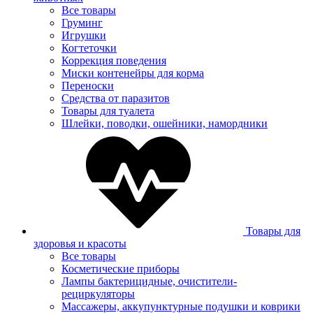
Все товары
Груминг
Игрушки
Когтеточки
Коррекция поведения
Миски контенейры для корма
Переноски
Средства от паразитов
Товары для туалета
Шлейки, поводки, ошейники, намордники
Товары для
здоровья и красоты
Все товары
Косметические приборы
Лампы бактерицидные, очистители-
рециркуляторы
Массажеры, аккупунктурные подушки и коврики