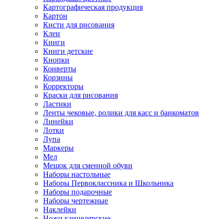
Картографическая продукция
Картон
Кисти для рисования
Клеи
Книги
Книги детские
Кнопки
Конверты
Корзины
Корректоры
Краски для рисования
Ластики
Ленты чековые, ролики для касс и банкоматов
Линейки
Лотки
Лупа
Маркеры
Мел
Мешок для сменной обуви
Наборы настольные
Наборы Первоклассника и Школьника
Наборы подарочные
Наборы чертежные
Наклейки
Ножи канцелярские