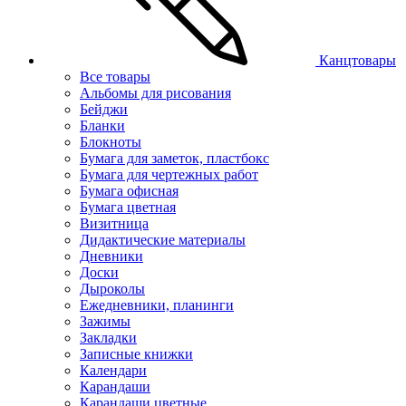
Канцтовары
Все товары
Альбомы для рисования
Бейджи
Бланки
Блокноты
Бумага для заметок, пластбокс
Бумага для чертежных работ
Бумага офисная
Бумага цветная
Визитница
Дидактические материалы
Дневники
Доски
Дыроколы
Ежедневники, планинги
Зажимы
Закладки
Записные книжки
Календари
Карандаши
Карандаши цветные