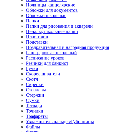
Ножницы канцелярские
Обложки для документов
Обложки школьные
Папки
Папки для рисования и акварели
Пеналы, школьные папки
Пластилин
Подставки
Поздравительная и наградная продукция
Ранец, рюкзак школьный
Расписание уроков
Резинки для банкнот
Ручки
Скоросшиватели
Скотч
Скрепки
Степлеры
Стержни
Сумки
Тетради
Точилки
Трафареты
Увлажнитель пальцев/Губочницы
Файлы