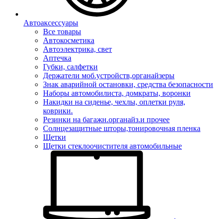
Автоаксессуары
Все товары
Автокосметика
Автоэлектрика, свет
Аптечка
Губки, салфетки
Держатели моб.устройств,органайзеры
Знак аварийной остановки, средства безопасности
Наборы автомобилиста, домкраты, воронки
Накидки на сиденье, чехлы, оплетки руля,
коврики.
Резинки на багажн.органайз.и прочее
Солнцезащитные шторы,тонировочная пленка
Щетки
Щетки стеклоочистителя автомобильные