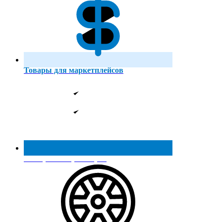
Товары для маркетплейсов
Реестр МинПромТорга