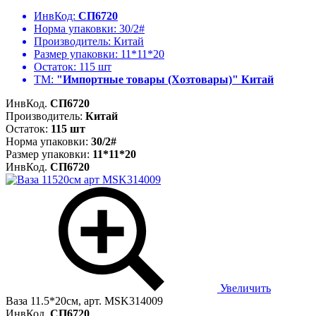
ИнвКод:
СП6720
Норма упаковки:
30/2#
Производитель:
Китай
Размер упаковки:
11*11*20
Остаток:
115 шт
ТМ:
"Импортные товары (Хозтовары)" Китай
ИнвКод.
СП6720
Производитель:
Китай
Остаток:
115 шт
Норма упаковки:
30/2#
Размер упаковки:
11*11*20
ИнвКод.
СП6720
Увеличить
Ваза 11.5*20см, арт. MSK314009
ИнвКод.
СП6720