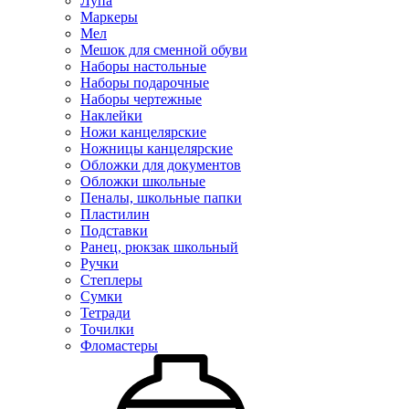
Лупа
Маркеры
Мел
Мешок для сменной обуви
Наборы настольные
Наборы подарочные
Наборы чертежные
Наклейки
Ножи канцелярские
Ножницы канцелярские
Обложки для документов
Обложки школьные
Пеналы, школьные папки
Пластилин
Подставки
Ранец, рюкзак школьный
Ручки
Степлеры
Сумки
Тетради
Точилки
Фломастеры