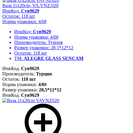
Ваза 11x20cm, VA.VNZ.020
ИнвКод.
Сув9629
Остаток: 118 шт
Норма упаковки: 4/0#
ИнвКод:
Сув9629
Норма упаковки:
4/0#
Производитель:
Турция
Размер упаковки:
28,5*12*12
Остаток:
118 шт
ТМ:
ALEGRE GLASS SENCAM
ИнвКод.
Сув9629
Производитель:
Турция
Остаток:
118 шт
Норма упаковки:
4/0#
Размер упаковки:
28,5*12*12
ИнвКод.
Сув9629