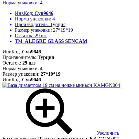
Норма упаковки: 4
ИнвКод:
Сув9646
Норма упаковки:
4
Производитель:
Турция
Размер упаковки:
27*19*19
Остаток:
29 шт
ТМ:
ALEGRE GLASS SENCAM
ИнвКод.
Сув9646
Производитель:
Турция
Остаток:
29 шт
Норма упаковки:
4
Размер упаковки:
27*19*19
ИнвКод.
Сув9646
Увеличить
Ваза диаметром 19 см на ножке миньон, KA.MGN.004