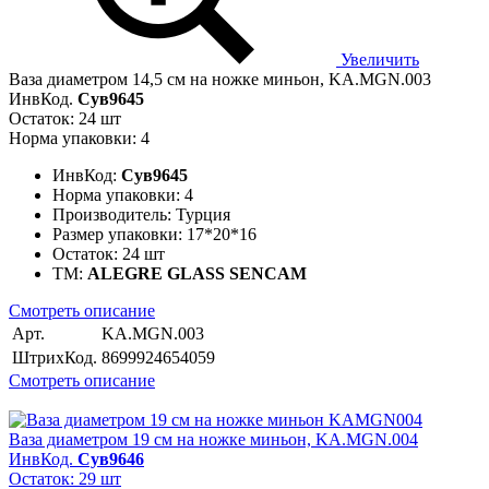
Увеличить
Ваза диаметром 14,5 см на ножке миньон, KA.MGN.003
ИнвКод.
Сув9645
Остаток: 24 шт
Норма упаковки: 4
ИнвКод:
Сув9645
Норма упаковки:
4
Производитель:
Турция
Размер упаковки:
17*20*16
Остаток:
24 шт
ТМ:
ALEGRE GLASS SENCAM
Смотреть описание
Арт.
KA.MGN.003
ШтрихКод.
8699924654059
Смотреть описание
Ваза диаметром 19 см на ножке миньон, KA.MGN.004
ИнвКод.
Сув9646
Остаток: 29 шт