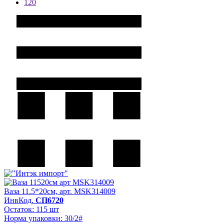
120
Ваза 11.5*20см, арт. MSK314009
ИнвКод.
СП6720
Остаток: 115 шт
Норма упаковки: 30/2#