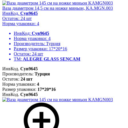
Ваза диаметром 14,5 см на ножке миньон, KA.MGN.003
ИнвКод.
Сув9645
Остаток: 24 шт
Норма упаковки: 4
ИнвКод:
Сув9645
Норма упаковки:
4
Производитель:
Турция
Размер упаковки:
17*20*16
Остаток:
24 шт
ТМ:
ALEGRE GLASS SENCAM
ИнвКод.
Сув9645
Производитель:
Турция
Остаток:
24 шт
Норма упаковки:
4
Размер упаковки:
17*20*16
ИнвКод.
Сув9645