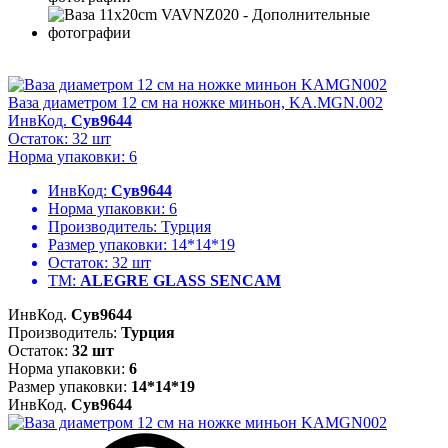
Ваза диаметром 12 см на ножке миньон, KA.MGN.002
ИнвКод.
Сув9644
Остаток: 32 шт
Норма упаковки: 6
ИнвКод:
Сув9644
Норма упаковки:
6
Производитель:
Турция
Размер упаковки:
14*14*19
Остаток:
32 шт
ТМ:
ALEGRE GLASS SENCAM
ИнвКод.
Сув9644
Производитель:
Турция
Остаток:
32 шт
Норма упаковки:
6
Размер упаковки:
14*14*19
ИнвКод.
Сув9644