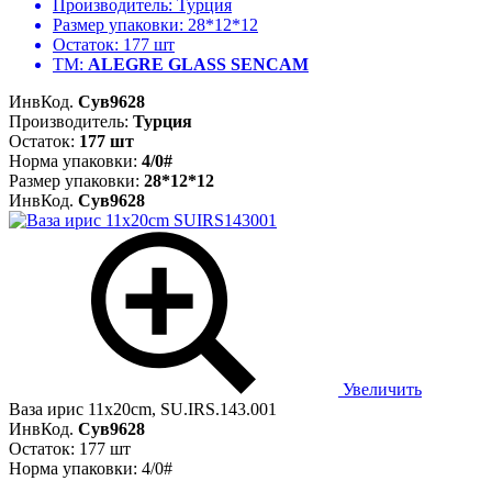
Производитель:
Турция
Размер упаковки:
28*12*12
Остаток:
177 шт
ТМ:
ALEGRE GLASS SENCAM
ИнвКод.
Сув9628
Производитель:
Турция
Остаток:
177 шт
Норма упаковки:
4/0#
Размер упаковки:
28*12*12
ИнвКод.
Сув9628
Увеличить
Ваза ирис 11x20cm, SU.IRS.143.001
ИнвКод.
Сув9628
Остаток: 177 шт
Норма упаковки: 4/0#