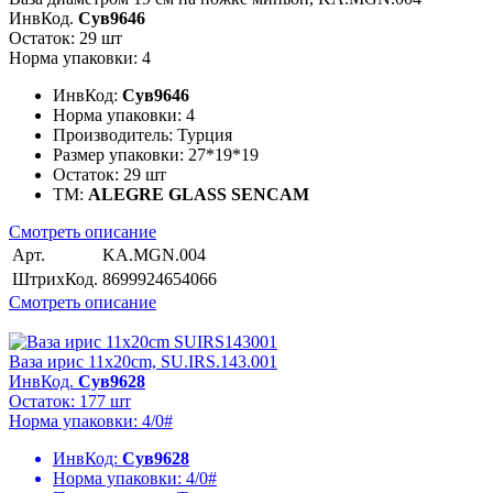
ИнвКод.
Сув9646
Остаток: 29 шт
Норма упаковки: 4
ИнвКод:
Сув9646
Норма упаковки:
4
Производитель:
Турция
Размер упаковки:
27*19*19
Остаток:
29 шт
ТМ:
ALEGRE GLASS SENCAM
Смотреть описание
Арт.
KA.MGN.004
ШтрихКод.
8699924654066
Смотреть описание
Ваза ирис 11x20cm, SU.IRS.143.001
ИнвКод.
Сув9628
Остаток: 177 шт
Норма упаковки: 4/0#
ИнвКод:
Сув9628
Норма упаковки:
4/0#