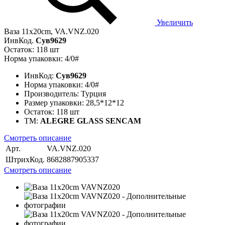
Увеличить
Ваза 11x20cm, VA.VNZ.020
ИнвКод.
Сув9629
Остаток: 118 шт
Норма упаковки: 4/0#
ИнвКод:
Сув9629
Норма упаковки:
4/0#
Производитель:
Турция
Размер упаковки:
28,5*12*12
Остаток:
118 шт
ТМ:
ALEGRE GLASS SENCAM
Смотреть описание
Арт.
VA.VNZ.020
ШтрихКод.
8682887905337
Смотреть описание