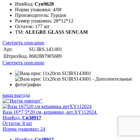
ИнвКод:
Сув9628
Норма упаковки:
4/0#
Производитель:
Турция
Размер упаковки:
28*12*12
Остаток:
177 шт
ТМ:
ALEGRE GLASS SENCAM
Смотреть описание
Арт.
SU.IRS.143.001
ШтрихКод.
8682887905689
Смотреть описание
ваша выгода
Ваза 16*7,5*20 см, керамика, арт.XY112024.
ИнвКод.
Св38917
Остаток: 8 шт
Норма упаковки: 24
ИнвКод:
Св38917