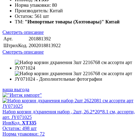
Норма упаковки:
80
Производитель:
Китай
Остаток:
561 шт
ТМ:
"Импортные товары (Хозтовары)" Китай
Смотреть описание
Арт.
201881392
ШтрихКод.
2002018813922
Смотреть описание
ваша выгода
Набор корзин д/хранения набор , 2шт, 26.2*20*8.1 см, ассорти,
арт. JY071025
ИнвКод.
ХТ335
Остаток: 498 шт
Норма упаковки: 72