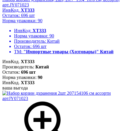
арт.JY071023
ИнвКод.
ХТ333
Остаток: 696 шт
Норма упаковки: 90
ИнвКод:
ХТ333
Норма упаковки:
90
Производитель:
Китай
Остаток:
696 шт
ТМ:
"Импортные товары (Хозтовары)" Китай
ИнвКод.
ХТ333
Производитель:
Китай
Остаток:
696 шт
Норма упаковки:
90
ИнвКод.
ХТ333
ваша выгода