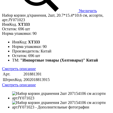
Увеличить
Набор корзин д/хранения, 2шт, 20.7*15.4*10.6 см, ассорти,
арт.JY071023
ИнвКод.
ХТ333
Остаток: 696 шт
Норма упаковки: 90
ИнвКод:
ХТ333
Норма упаковки:
90
Производитель:
Китай
Остаток:
696 шт
ТМ:
"Импортные товары (Хозтовары)" Китай
Смотреть описание
Арт.
201881391
ШтрихКод.
2002018813915
Смотреть описание