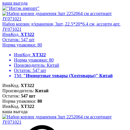
ваша выгода
Набор корзин д/хранения, 3шт, 22.5*20*6.4 см, ассорти,арт.
JY071021
ИнвКод.
ХТ322
Остаток: 547 шт
Норма упаковки: 80
ИнвКод:
ХТ322
Норма упаковки:
80
Производитель:
Китай
Остаток:
547 шт
ТМ:
"Импортные товары (Хозтовары)" Китай
ИнвКод.
ХТ322
Производитель:
Китай
Остаток:
547 шт
Норма упаковки:
80
ИнвКод.
ХТ322
ваша выгода