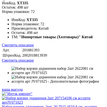
ИнвКод.
ХТ335
Остаток: 498 шт
Норма упаковки: 72
ИнвКод:
ХТ335
Норма упаковки:
72
Производитель:
Китай
Остаток:
498 шт
ТМ:
"Импортные товары (Хозтовары)" Китай
Смотреть описание
Арт.
201881393
ШтрихКод.
2002018813939
Смотреть описание
ваша выгода
Набор корзин д/хранения, 2шт, 20.7*15.4*10.6 см, ассорти,