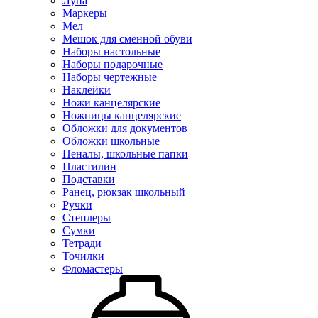
Лупа
Маркеры
Мел
Мешок для сменной обуви
Наборы настольные
Наборы подарочные
Наборы чертежные
Наклейки
Ножи канцелярские
Ножницы канцелярские
Обложки для документов
Обложки школьные
Пеналы, школьные папки
Пластилин
Подставки
Ранец, рюкзак школьный
Ручки
Степлеры
Сумки
Тетради
Точилки
Фломастеры