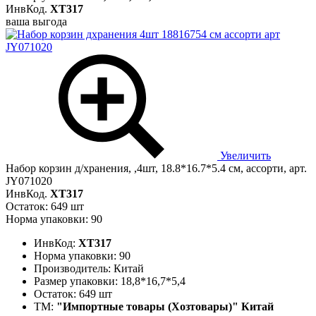
ИнвКод.
ХТ317
ваша выгода
Увеличить
Набор корзин д/хранения, ,4шт, 18.8*16.7*5.4 см, ассорти, арт.
JY071020
ИнвКод.
ХТ317
Остаток: 649 шт
Норма упаковки: 90
ИнвКод:
ХТ317
Норма упаковки:
90
Производитель:
Китай
Размер упаковки:
18,8*16,7*5,4
Остаток:
649 шт
ТМ:
"Импортные товары (Хозтовары)" Китай