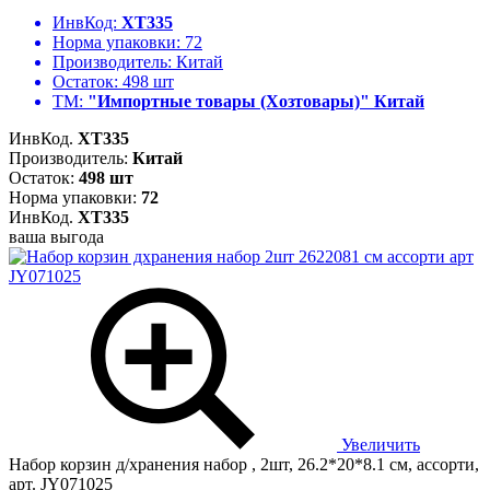
ИнвКод:
ХТ335
Норма упаковки:
72
Производитель:
Китай
Остаток:
498 шт
ТМ:
"Импортные товары (Хозтовары)" Китай
ИнвКод.
ХТ335
Производитель:
Китай
Остаток:
498 шт
Норма упаковки:
72
ИнвКод.
ХТ335
ваша выгода
Увеличить
Набор корзин д/хранения набор , 2шт, 26.2*20*8.1 см, ассорти,
арт. JY071025