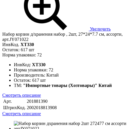
Увеличить
Набор корзин д/хранения набор , 2шт, 27*24*7.7 см, ассорти,
арт.JY071022
ИнвКод.
ХТ330
Остаток: 617 шт
Норма упаковки: 72
ИнвКод:
ХТ330
Норма упаковки:
72
Производитель:
Китай
Остаток:
617 шт
ТМ:
"Импортные товары (Хозтовары)" Китай
Смотреть описание
Арт.
201881390
ШтрихКод.
2002018813908
Смотреть описание