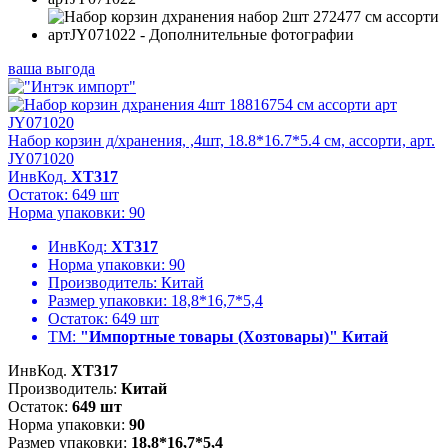
ваша выгода
Набор корзин д/хранения, ,4шт, 18.8*16.7*5.4 см, ассорти, арт.
JY071020
ИнвКод.
ХТ317
Остаток: 649 шт
Норма упаковки: 90
ИнвКод:
ХТ317
Норма упаковки:
90
Производитель:
Китай
Размер упаковки:
18,8*16,7*5,4
Остаток:
649 шт
ТМ:
"Импортные товары (Хозтовары)" Китай
ИнвКод.
ХТ317
Производитель:
Китай
Остаток:
649 шт
Норма упаковки:
90
Размер упаковки:
18,8*16,7*5,4