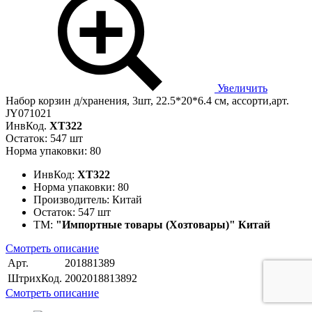
Увеличить
Набор корзин д/хранения, 3шт, 22.5*20*6.4 см, ассорти,арт.
JY071021
ИнвКод.
ХТ322
Остаток: 547 шт
Норма упаковки: 80
ИнвКод:
ХТ322
Норма упаковки:
80
Производитель:
Китай
Остаток:
547 шт
ТМ:
"Импортные товары (Хозтовары)" Китай
Смотреть описание
Арт.
201881389
ШтрихКод.
2002018813892
Смотреть описание