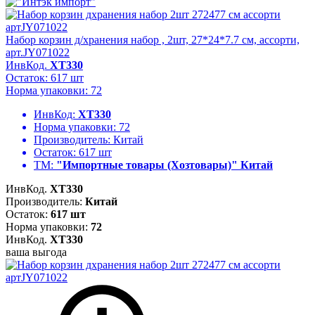
Набор корзин д/хранения набор , 2шт, 27*24*7.7 см, ассорти,
арт.JY071022
ИнвКод.
ХТ330
Остаток: 617 шт
Норма упаковки: 72
ИнвКод:
ХТ330
Норма упаковки:
72
Производитель:
Китай
Остаток:
617 шт
ТМ:
"Импортные товары (Хозтовары)" Китай
ИнвКод.
ХТ330
Производитель:
Китай
Остаток:
617 шт
Норма упаковки:
72
ИнвКод.
ХТ330
ваша выгода