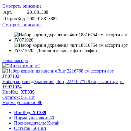
Смотреть описание
Арт.
201881388
ШтрихКод.
2002018813885
Смотреть описание
ваша выгода
Набор корзин д/хранения , 3шт, 22*16.7*6.8 см, ассорти, арт.
JY071024
ИнвКод.
ХТ339
Остаток: 561 шт
Норма упаковки: 80
ИнвКод:
ХТ339
Норма упаковки:
80
Производитель:
Китай
Остаток:
561 шт