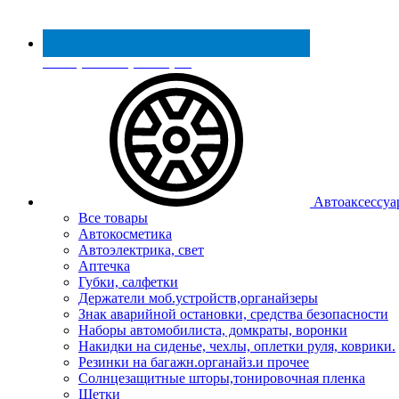
Реестр МинПромТорга
Автоаксессуа
Все товары
Автокосметика
Автоэлектрика, свет
Аптечка
Губки, салфетки
Держатели моб.устройств,органайзеры
Знак аварийной остановки, средства безопасности
Наборы автомобилиста, домкраты, воронки
Накидки на сиденье, чехлы, оплетки руля, коврики.
Резинки на багажн.органайз.и прочее
Солнцезащитные шторы,тонировочная пленка
Щетки