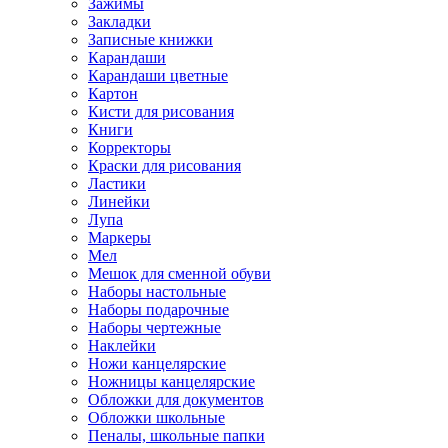
Зажимы
Закладки
Записные книжки
Карандаши
Карандаши цветные
Картон
Кисти для рисования
Книги
Корректоры
Краски для рисования
Ластики
Линейки
Лупа
Маркеры
Мел
Мешок для сменной обуви
Наборы настольные
Наборы подарочные
Наборы чертежные
Наклейки
Ножи канцелярские
Ножницы канцелярские
Обложки для документов
Обложки школьные
Пеналы, школьные папки